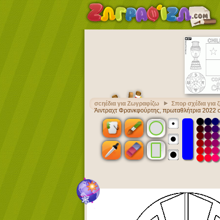
σcηέδια για Ζωγραφίζω
Σπορ σχέδια για
Άιντραχτ Φρανκφούρτης, πρωταθλήτρια 2022 σ