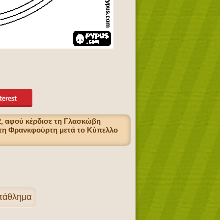
2, αφού κέρδισε τη Γλασκώβη
ό τη Φρανκφούρτη μετά το Κύπελλο
ωτάθλημα