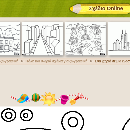
Σχέδιο Online
α ζωγραφική
Πόλη και Χωριά σχέδια για ζωγραφική
Ένα χωριό σε μια ένασ