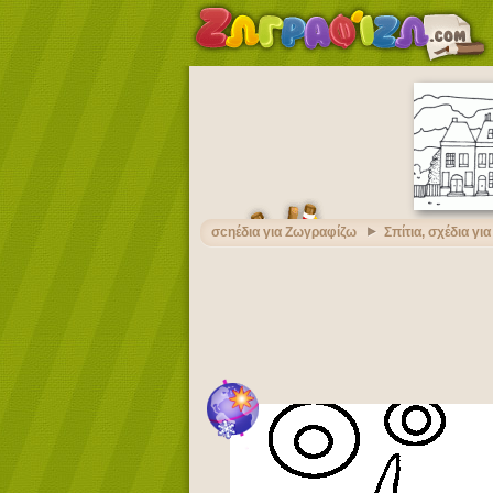
σcηέδια για Ζωγραφίζω
Σπίτια, σχέδια γι