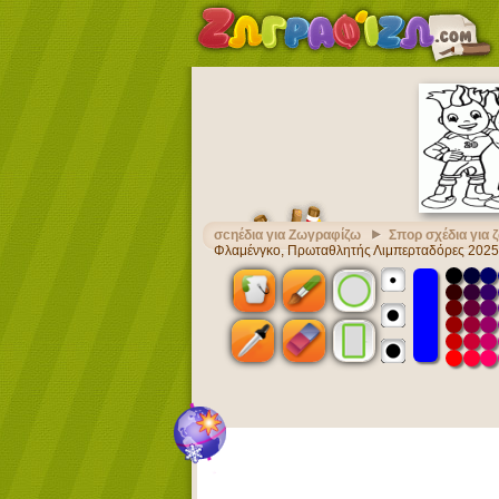
σcηέδια για Ζωγραφίζω
Σπορ σχέδια για
Φλαμένγκο, Πρωταθλητής Λιμπερταδόρες 2025 