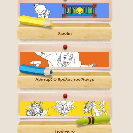
Xiaolin
Αβατάρ: Ο θρύλος του Άανγκ
Γιού-γκι-ο