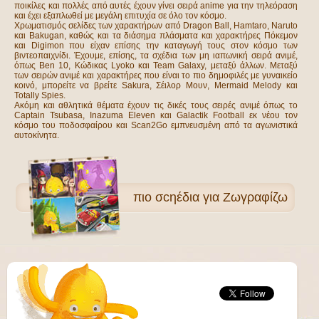
ποικίλες και πολλές από αυτές έχουν γίνει σειρά anime για την τηλεόραση
και έχει εξαπλωθεί με μεγάλη επιτυχία σε όλο τον κόσμο.
Χρωματισμός σελίδες των χαρακτήρων από Dragon Ball, Hamtaro, Naruto
και Bakugan, καθώς και τα διάσημα πλάσματα και χαρακτήρες Πόκεμον
και Digimon που είχαν επίσης την καταγωγή τους στον κόσμο των
βιντεοπαιχνίδι. Έχουμε, επίσης, τα σχέδια των μη ιαπωνική σειρά ανιμέ,
όπως Ben 10, Κώδικας Lyoko και Team Galaxy, μεταξύ άλλων. Μεταξύ
των σειρών ανιμέ και χαρακτήρες που είναι το πιο δημοφιλές με γυναικείο
κοινό, μπορείτε να βρείτε Sakura, Σέιλορ Μουν, Mermaid Melody και
Totally Spies.
Ακόμη και αθλητικά θέματα έχουν τις δικές τους σειρές ανιμέ όπως το
Captain Tsubasa, Inazuma Eleven και Galactik Football εκ νέου τον
κόσμο του ποδοσφαίρου και Scan2Go εμπνευσμένη από τα αγωνιστικά
αυτοκίνητα.
πιο
σcηέδια για Ζωγραφίζω