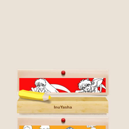
InuYasha