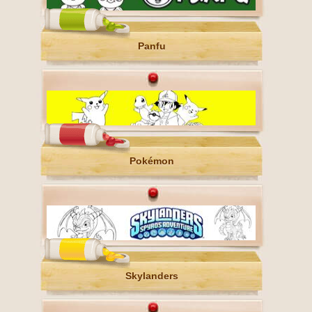
Panfu
Pokémon
Skylanders