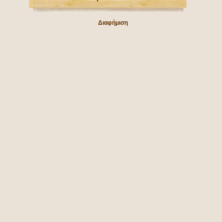
Διαφήμιση