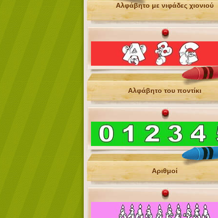
Αλφάβητο με νιφάδες χιονιού
Αλφάβητο του ποντίκι
Αριθμοί