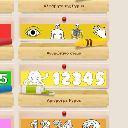
Αλφάβητο της Pypus
Ανθρώπινο σώμα
Αριθμοί με Pypus