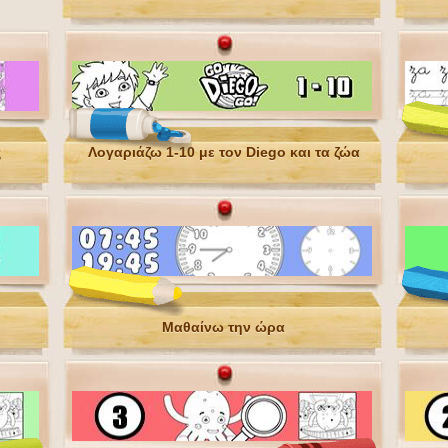
ς
Λογαριάζω 1-10 με τον Diego και τα ζώα
Μαθαίνω την ώρα