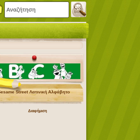
Sesame Street Λατινική Αλφάβητο
Διαφήμιση