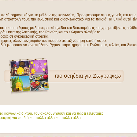
ι πολύ σημαντική για το μέλλον της κοινωνίας. Προσφέρουμε στους γονείς και του
η αποστολή τους πιο ελκυστικό και διασκεδαστικό για τα παιδιά. Τα υλικά αυτά 
ατα και αριθμούς με διαφορετικά σχέδια και διακοσμήσεις και χρωματίζοντας σελί
ράμματα της λατινικής, της Ρωσίας και το ελληνικό αλφάβητο.
φές σε ογκομετρική στοιχεία.
ς χάρτες όλων των χωρών του κόσμου με ταξινόμηση κατά ήπειρο.
αιδιά μπορούν να αναπτύξουν Pypus παρατήρηση και Ενώστε τις τελείες και διακ
πιο
σcηέδια για Ζωγραφίζω
α κοινωνικά δίκτυα, τον ακολουθήσουν και να πάρει τελευταίες
ραφική για παιδιά και πολλά άλλα και πολλά άλλα