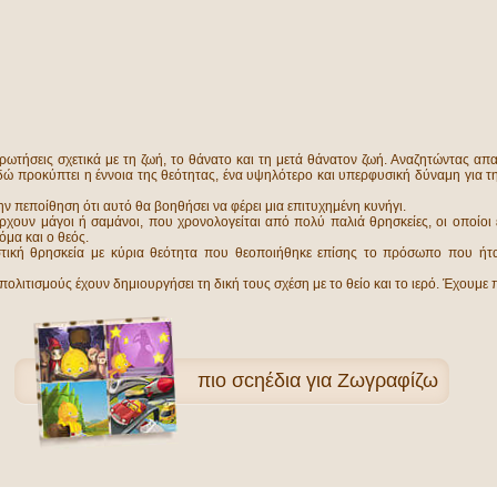
ωτήσεις σχετικά με τη ζωή, το θάνατο και τη μετά θάνατον ζωή. Αναζητώντας απα
ώ προκύπτει η έννοια της θεότητας, ένα υψηλότερο και υπερφυσική δύναμη για 
ην πεποίθηση ότι αυτό θα βοηθήσει να φέρει μια επιτυχημένη κυνήγι.
χουν μάγοι ή σαμάνοι, που χρονολογείται από πολύ παλιά θρησκείες, οι οποίοι εί
όμα και ο θεός.
στική θρησκεία με κύρια θεότητα που θεοποιήθηκε επίσης το πρόσωπο που ήτα
 πολιτισμούς έχουν δημιουργήσει τη δική τους σχέση με το θείο και το ιερό. Έχουμ
πιο
σcηέδια για Ζωγραφίζω