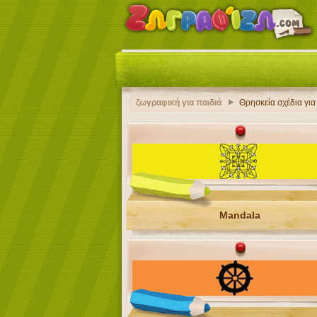
ζωγραφική για παιδιά
Θρησκεία σχέδια γι
Mandala