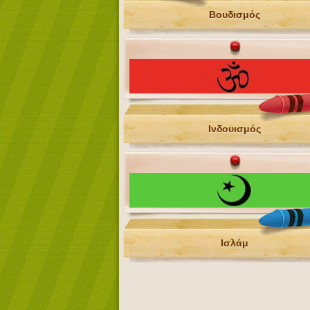
Βουδισμός
Ινδουισμός
Ισλάμ