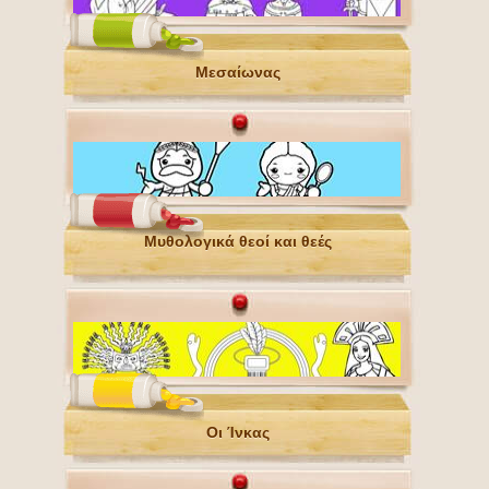
Μεσαίωνας
Μυθολογικά θεοί και θεές
Οι Ίνκας