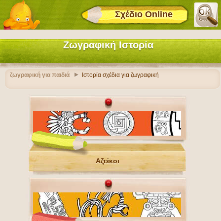
Σχέδιο Online
Ζωγραφική Ιστορία
ζωγραφική για παιδιά
Ιστορία σχέδια για ζωγραφική
Αζτέκοι