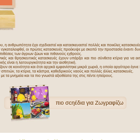
ου, η ανθρωπότητα έχει σχεδιαστεί και κατασκευαστεί πολλές και ποικίλες κατασκευές
 εγκαταλειφθεί, οι πρώτες κατασκευές προέκυψε με σκοπό την προστασία έναντι δ
επιθέσεις των άγριων ζώων και πιθανούς εχθρούς.
κές και θρησκευτικές κατασκευές έχουν υπάρξει και πιο σύνθετα κτίρια για να ε
κής είναι η λειτουργικότητα και την αισθητική.
ουν σε κοινότητα και έτσι αρχικά εμφανίστηκε μικρά χωριά, η οποία αργότερα έγινε 
σπιτιών, τα κτίρια, τα κάστρα, καθεδρικούς ναούς και πολλές άλλες κατασκευές.
 τα μνημεία και τα πιο γνωστά αξιοθέατα της στις πέντε ηπείρους.
πιο
σcηέδια για Ζωγραφίζω