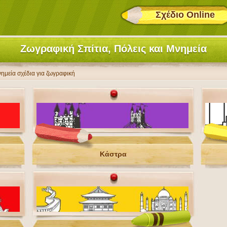
Σχέδιο Online
Ζωγραφική Σπίτια, Πόλεις και Μνημεία
νημεία σχέδια για ζωγραφική
Κάστρα