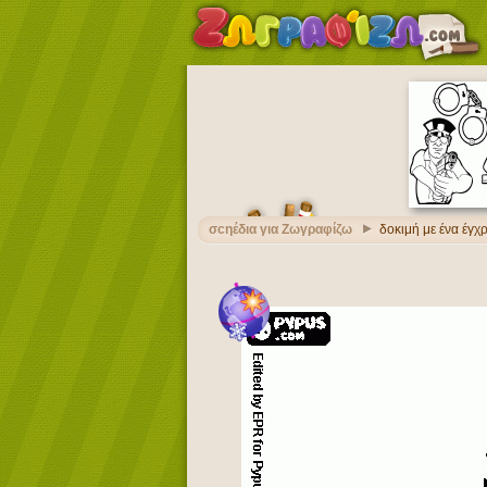
σcηέδια για Ζωγραφίζω
δοκιμή με ένα έγ