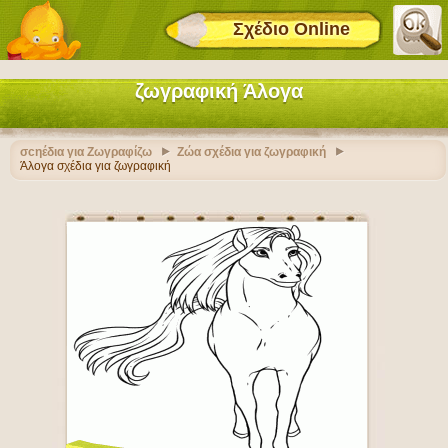
Σχέδιο Online
ζωγραφική Άλογα
σcηέδια για Ζωγραφίζω
Ζώα σχέδια για ζωγραφική
Άλογα σχέδια για ζωγραφική