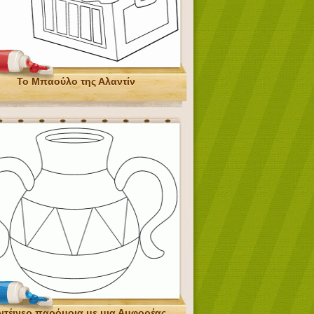
Το Μπαούλο της Αλαντίν
ντέινερ παρόμοια με μια Αμφορέας