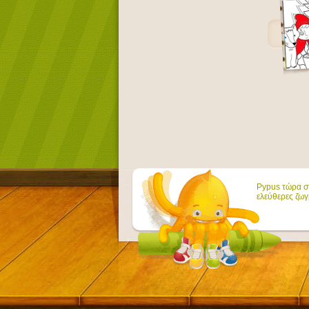
Pypus τώρα στ
ελεύθερες ζωγ