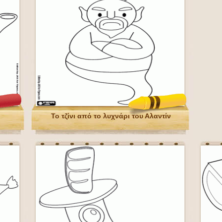
Το τζίνι από το λυχνάρι του Αλαντίν