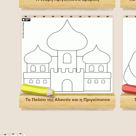
Το Παλάτι της Αλαντίν και η Πριγκίπισσα