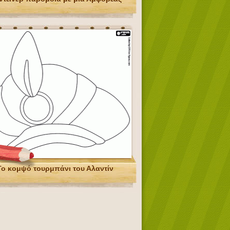
Το κομψό τουρμπάνι του Αλαντίν