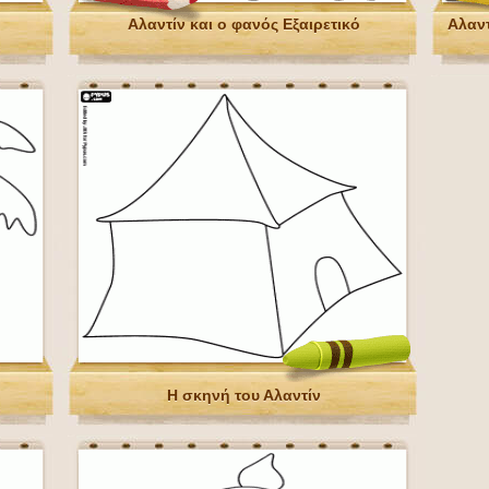
Αλαντίν και ο φανός Εξαιρετικό
Αλαντ
Η σκηνή του Αλαντίν