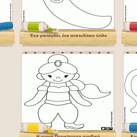
Ένα γιαταγάνι, ένα ανατολίτικο όπλο
Η νεαρή Πριγκίπισσα αραβική
Κο