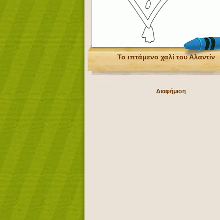
Το ιπτάμενο χαλί του Αλαντίν
Διαφήμιση