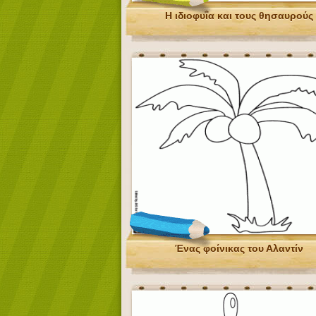
Η ιδιοφυΐα και τους θησαυρούς
Ένας φοίνικας του Αλαντίν