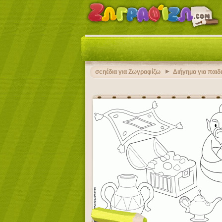
σcηέδια για Ζωγραφίζω
Διήγημα για παιδ