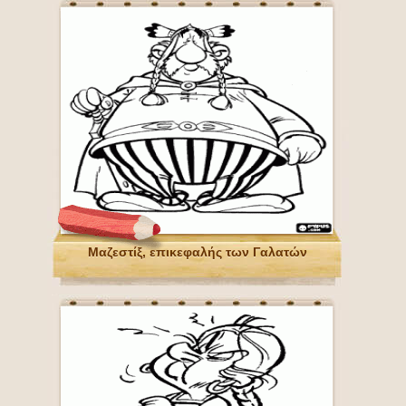
Μαζεστίξ, επικεφαλής των Γαλατών