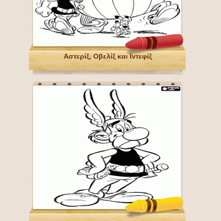
Αστερίξ, Οβελίξ και Ιντεφίξ