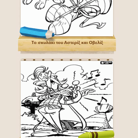
Το σκυλάκι του Αστερίξ και Οβελίξ