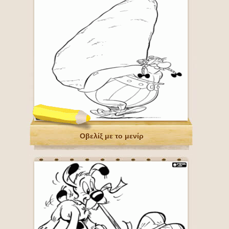
Οβελίξ με το μενίρ