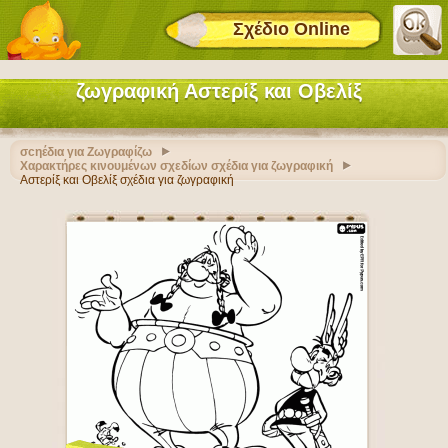
Σχέδιο Online
ζωγραφική Αστερίξ και Οβελίξ
σcηέδια για Ζωγραφίζω
Χαρακτήρες κινουμένων σχεδίων σχέδια για ζωγραφική
Αστερίξ και Οβελίξ σχέδια για ζωγραφική