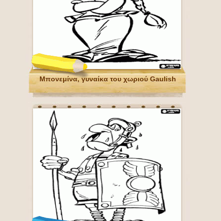
Μπονεμίνα, γυναίκα του χωριού Gaulish