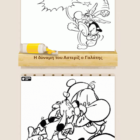
Η δύναμη του Αστερίξ ο Γαλάτης