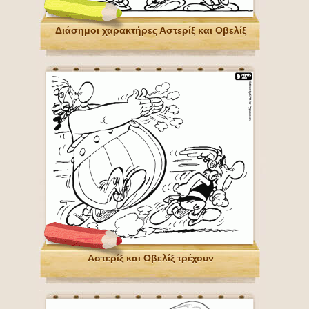
Διάσημοι χαρακτήρες Αστερίξ και Οβελίξ
Αστερίξ και Οβελίξ τρέχουν