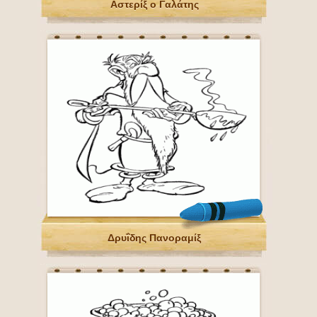
Αστερίξ ο Γαλάτης
Δρυΐδης Πανοραμίξ