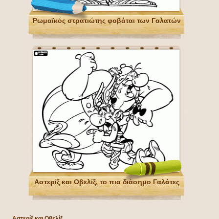
Ρωμαϊκός στρατιώτης φοβάται των Γαλατών
Αστερίξ και Οβελίξ, το πιο διάσημο Γαλάτες
Αστερίξ και Οβελίξ