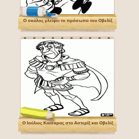
Ο σκύλος γλείφει το πρόσωπο του Οβελίξ
Ο Ιούλιος Καίσαρας στο Αστερίξ και Οβελίξ