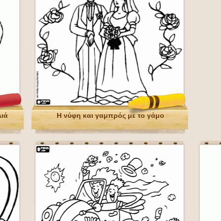
λιά
Η νύφη και γαμπρός με το γάμο