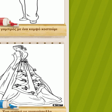
 γαμπρός με ένα κομψό κοστούμι
Ένα νυφικό με τριαντάφυλλα