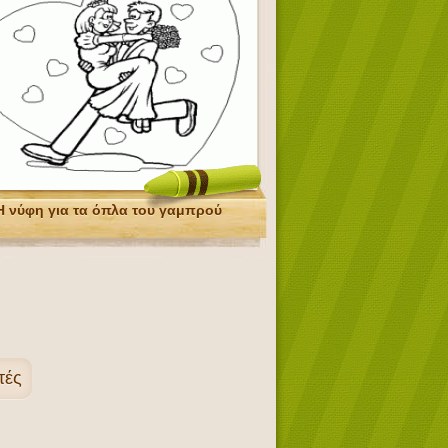
Η νύφη για τα όπλα του γαμπρού
τές