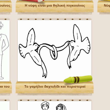
ουίνος
Η νύφη είναι μια θηλυκή πιγκουίνος
Νύφ
ια του
Το γαμήλιο δαχτυλίδι και περιστεραί