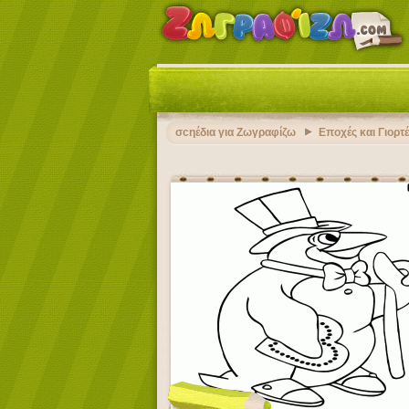
σcηέδια για Ζωγραφίζω
Εποχές και Γιορτ