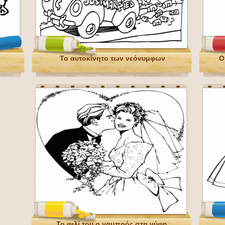
Το αυτοκίνητο των νεόνυμφων
Ο
Το φιλί του ο γαμπρός στη νύφη