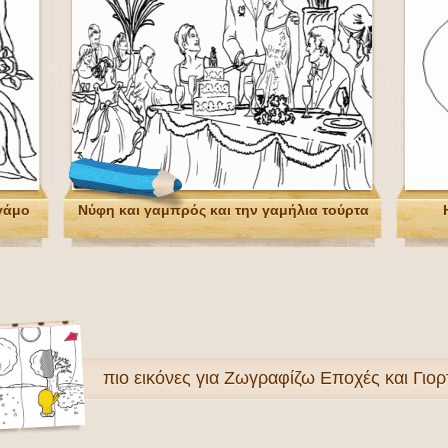
γάμο
Νύφη και γαμπρός και την γαμήλια τούρτα
πιο
εικόνες για Ζωγραφίζω Εποχές και Γιορ