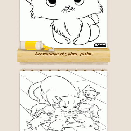
Αναπαραγωγής γάτα, γατάκι