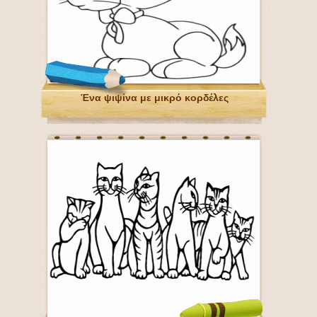
Ένα ψιψίνα με μικρό κορδέλες