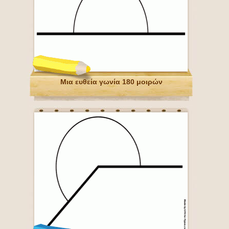
Μια ευθεία γωνία 180 μοιρών