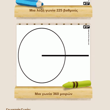
Μια λοξή γωνία 225 βαθμούς
Μια γωνία 360 μοιρών
Γεωμετρία Γωνίες