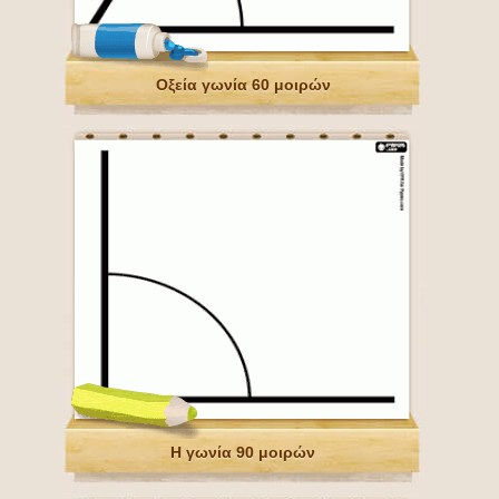
Οξεία γωνία 60 μοιρών
Η γωνία 90 μοιρών