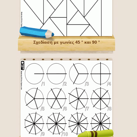
Σχεδίαση με γωνίες 45 ° και 90 °