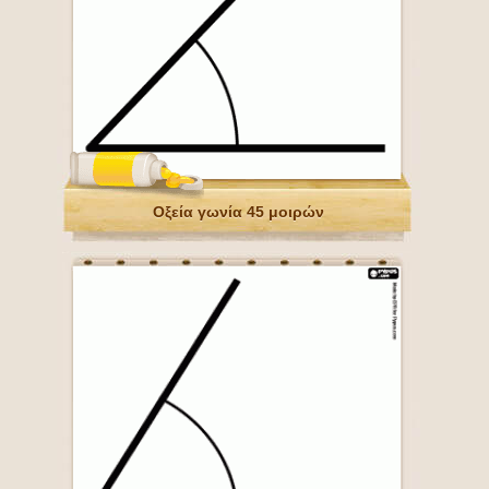
Οξεία γωνία 45 μοιρών