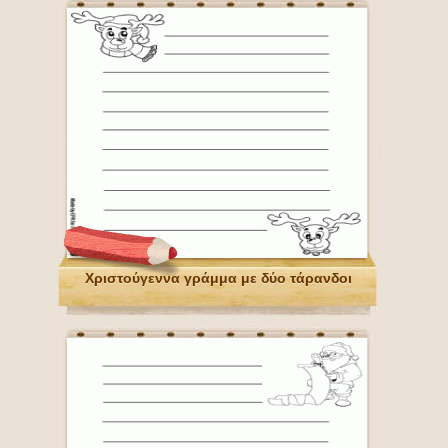
Χριστούγεννα γράμμα με δύο τάρανδοι