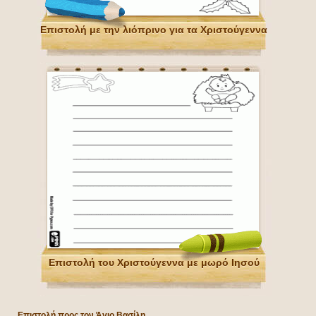
Επιστολή με την λιόπρινο για τα Χριστούγεννα
Επιστολή του Χριστούγεννα με μωρό Ιησού
Επιστολή προς τον Άγιο Βασίλη