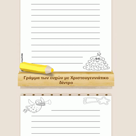
Γράμμα των ευχών με Χριστουγεννιάτικο
δέντρο