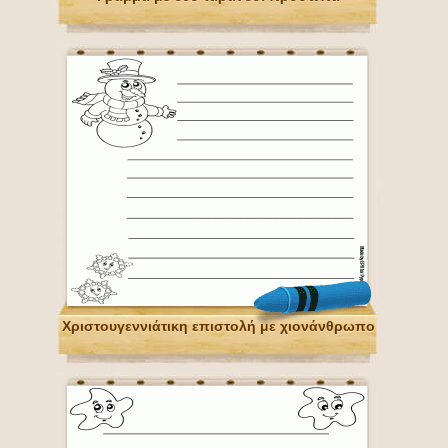
Χριστουγεννιάτικη επιστολή με χιονάνθρωπο