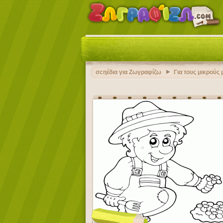
σcηέδια για Ζωγραφίζω
Για τους μικρούς