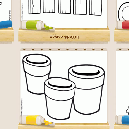
Ξύλινο φράχτη