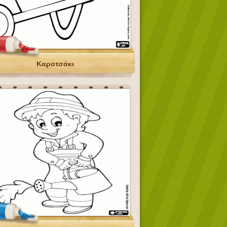
Καροτσάκι