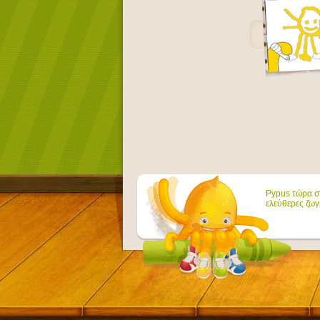
Pypus τώρα στ
ελεύθερες ζωγ