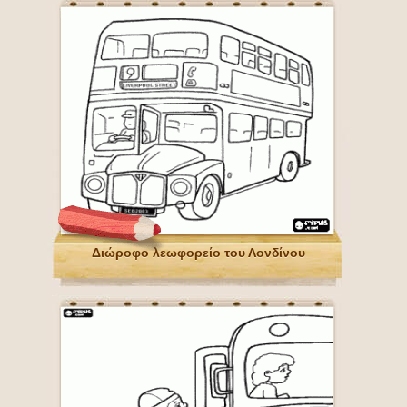
Διώροφο λεωφορείο του Λονδίνου