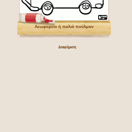
Λεωφορείο ή παλιά πούλμαν
Διαφήμιση