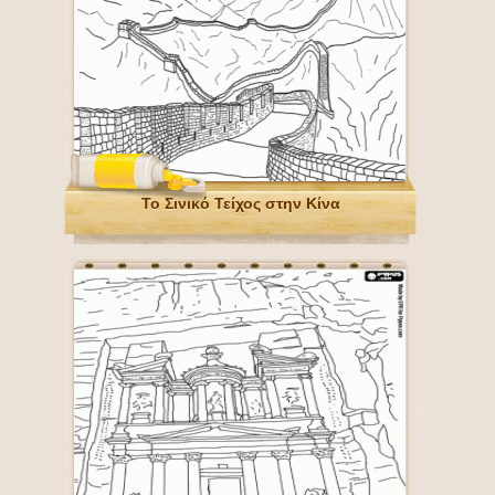
Το Σινικό Τείχος στην Κίνα