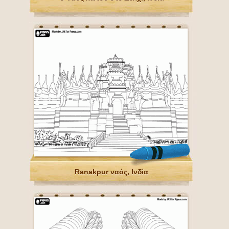
Ranakpur ναός, Ινδία