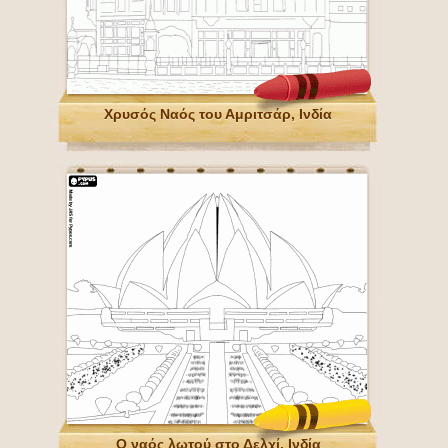
Χρυσός Ναός του Αμριτσάρ, Ινδία
Ο ναός λωτού στο Δελχί, Ινδία