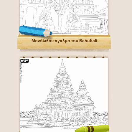
Μονόλιθου άγαλμα του Bahubali