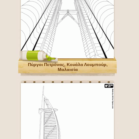
Πύργοι Πετρόνας, Κουάλα Λουμπούρ,
Μαλαισία