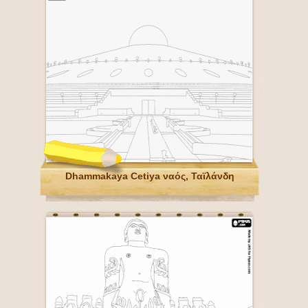
Dhammakaya Cetiya ναός, Ταϊλάνδη