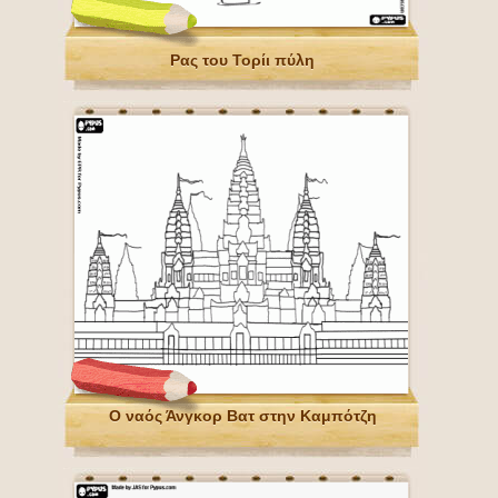
Ρας του Τορίι πύλη
Ο ναός Άνγκορ Βατ στην Καμπότζη