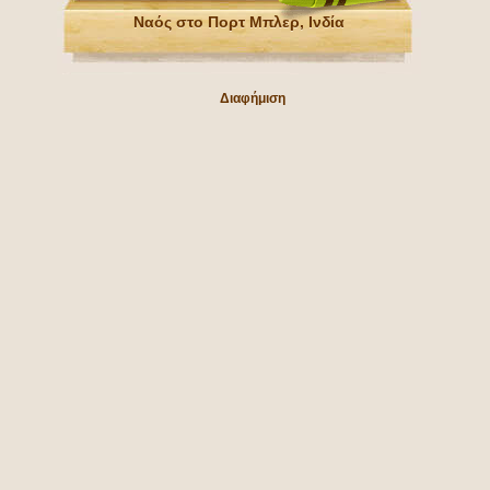
Ναός στο Πορτ Μπλερ, Ινδία
Διαφήμιση