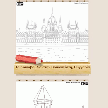
Το Κοινοβούλιο στην Βουδαπέστη, Ουγγαρία