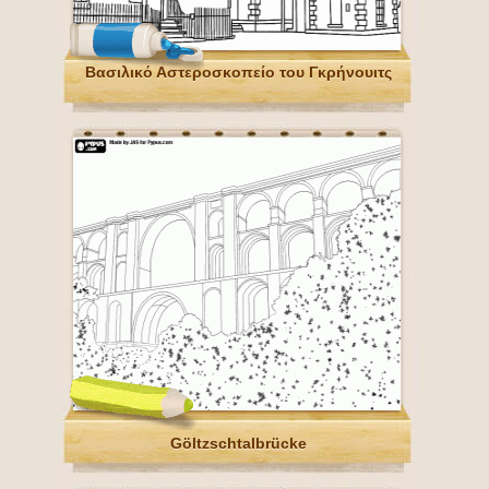
Βασιλικό Αστεροσκοπείο του Γκρήνουιτς
Göltzschtalbrücke