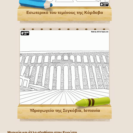
Εσωτερικό του τεμένους της Κόρδοβα
Υδραγωγείο της Σεγκόβια, Ισπανία
Μνημεία και άλλα αξιοθέατα στην Ευρώπη