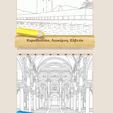
Kapellbrücke, Λουκέρνη, Ελβετία