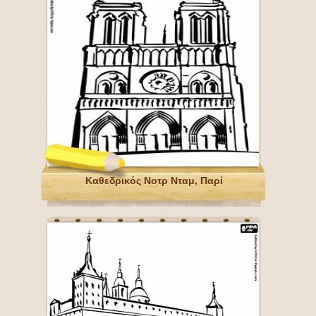
Καθεδρικός Νοτρ Νταμ, Παρί