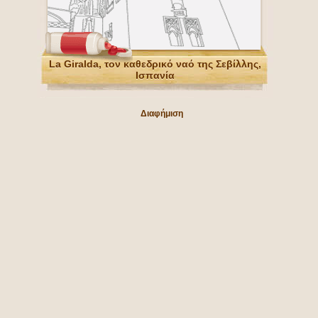
La Giralda, τον καθεδρικό ναό της Σεβίλλης,
Ισπανία
Διαφήμιση