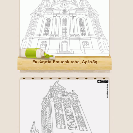
Εκκλησία Frauenkirche, Δρέσδη