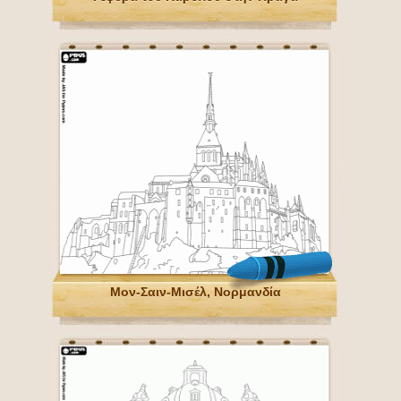
Μον-Σαιν-Μισέλ, Νορμανδία