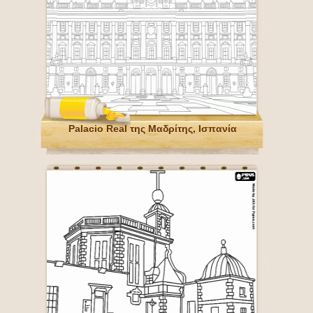
Palacio Real της Μαδρίτης, Ισπανία