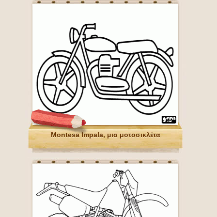
Montesa Impala, μια μοτοσικλέτα