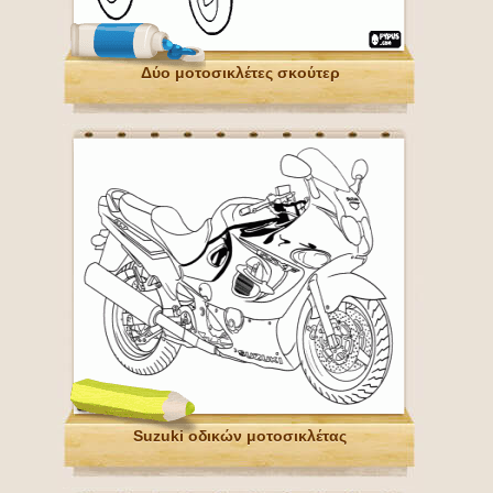
Δύο μοτοσικλέτες σκούτερ
Suzuki οδικών μοτοσικλέτας