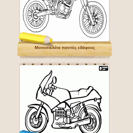
Μοτοσικλέτα παντός εδάφους