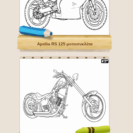
Aprilia RS 125 μοτοσυκλέτα