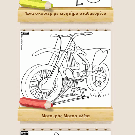
Ένα σκούτερ με κινητήρα σταθμευμένα
Μοτοκρός Μοτοσικλέτα