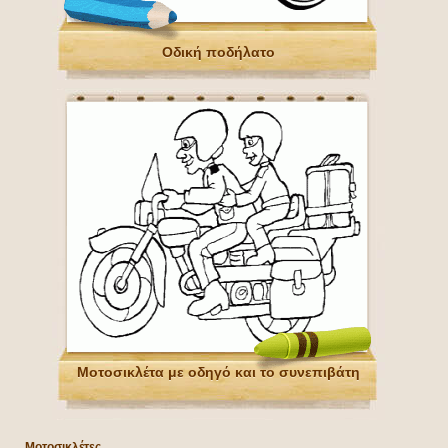
Οδική ποδήλατο
Μοτοσικλέτα με οδηγό και το συνεπιβάτη
Μοτοσικλέτες