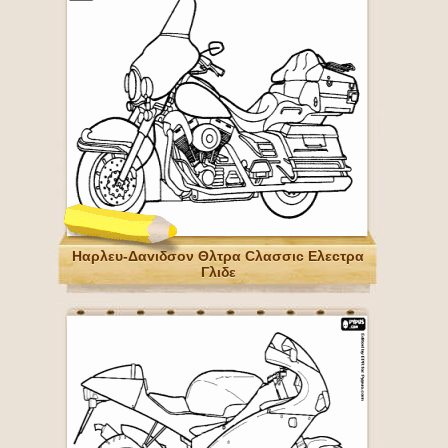
Ηαρλευ-Δαvιδσον Θλτρα Cλασσιc Ελεcτρα
Γλιδε