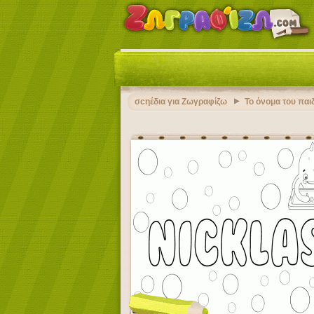
σcηέδια για Ζωγραφίζω
Το όνομα του παι