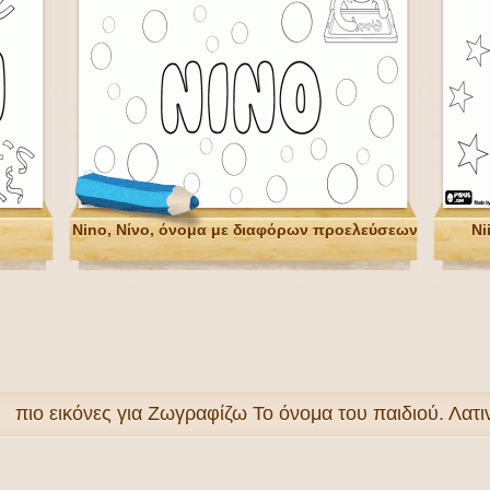
Νino, Νίνο, όνομα με διαφόρων προελεύσεων
Ni
πιο
εικόνες για Ζωγραφίζω Το όνομα του παιδιού. Λατ