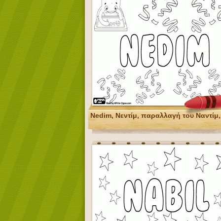
Nedim, Νεντίμ, παραλλαγή του Ναντίμ