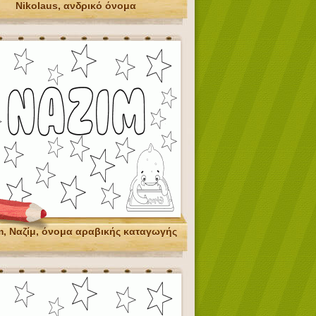
Nikolaus, ανδρικό όνομα
m, Ναζίμ, όνομα αραβικής καταγωγής