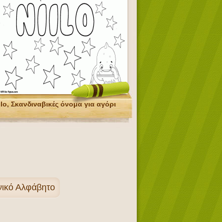
ilo, Σκανδιναβικές όνομα για αγόρι
ινικό Αλφάβητο