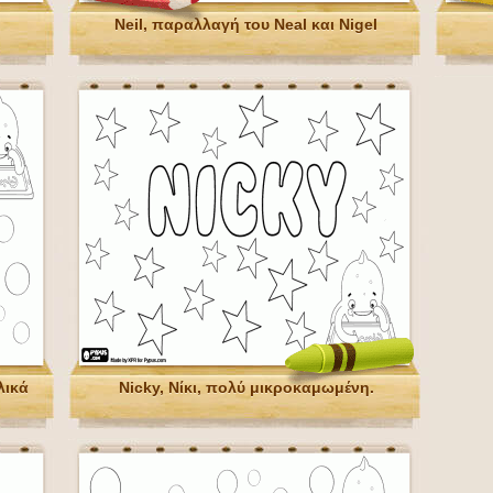
Neil, παραλλαγή του Neal και Nigel
λικά
Nicky, Νίκι, πολύ μικροκαμωμένη.