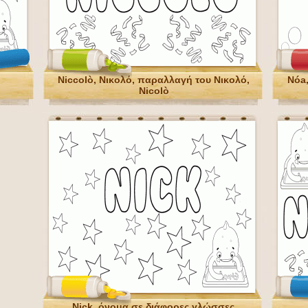
Niccolò, Νικολό, παραλλαγή του Νικολό,
Nóa
Nicolò
Nick, όνομα σε διάφορες γλώσσες