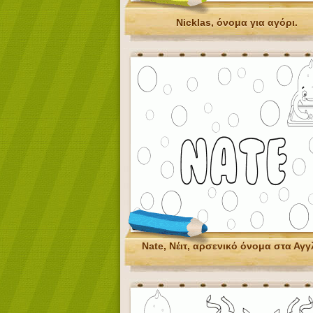
Nicklas, όνομα για αγόρι.
Nate, Νέιτ, αρσενικό όνομα στα Αγγ