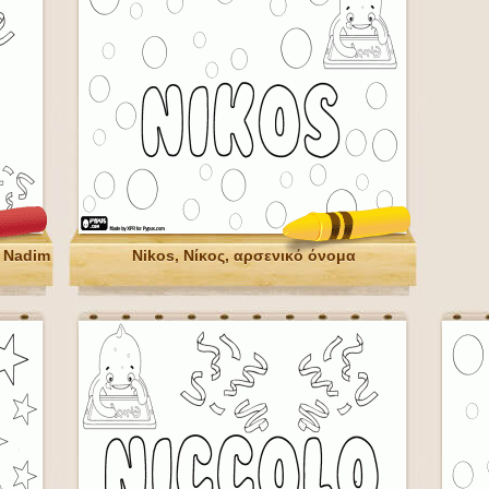
, Nadim
Nikos, Νίκος, αρσενικό όνομα