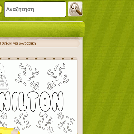
 σχέδια για ζωγραφική