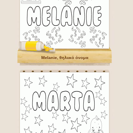
Melanie, θηλυκό όνομα