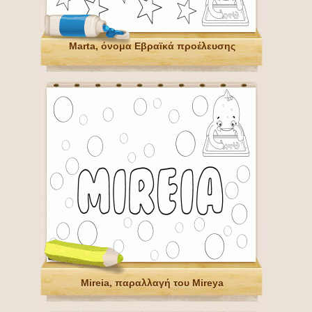
Marta, όνομα Εβραϊκά προέλευσης
Mireia, παραλλαγή του Mireya