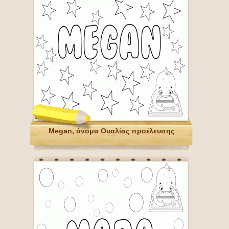
Megan, όνομα Ουαλίας προέλευσης