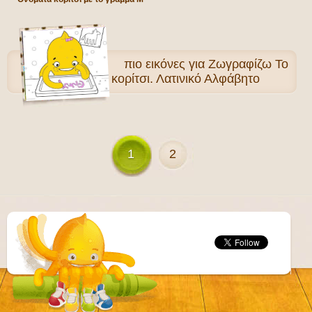
πιο
εικόνες για Ζωγραφίζω Το
όνομα του κορίτσι. Λατινικό Αλφάβητο
1
2