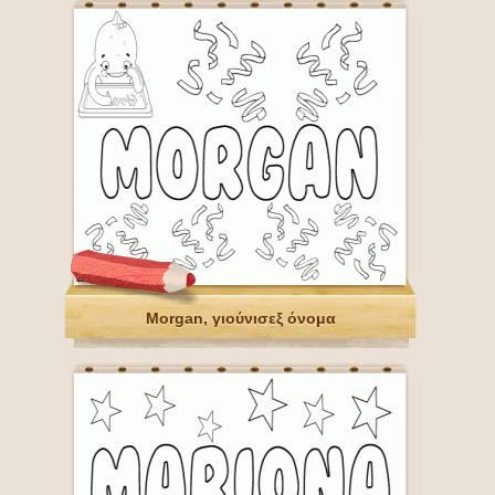
Morgan, γιούνισεξ όνομα