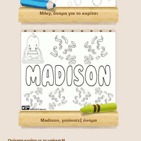
Miley, όνομα για το κορίτσι
Madison, γιούνισεξ όνομα
Ονόματα κορίτσι με το γράμμα M