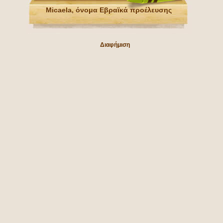
Micaela, όνομα Εβραϊκά προέλευσης
Διαφήμιση