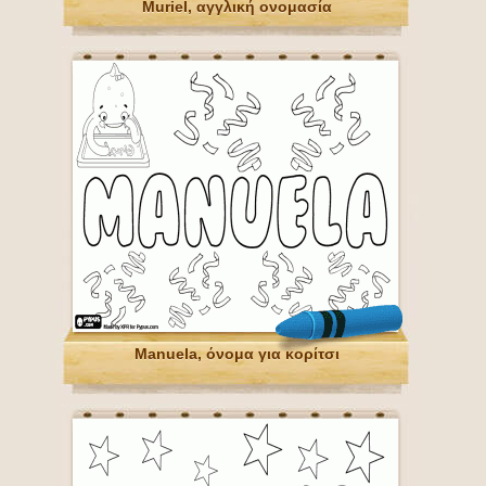
Muriel, αγγλική ονομασία
Manuela, όνομα για κορίτσι