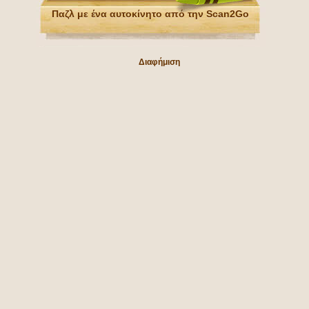
Παζλ με ένα αυτοκίνητο από την Scan2Go
Διαφήμιση