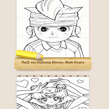
Παζλ του Inazuma Eleven, Mark Evans