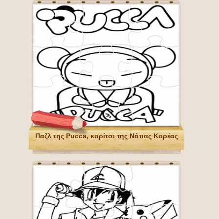
Παζλ της Pucca, κορίτσι της Νότιας Κορέας