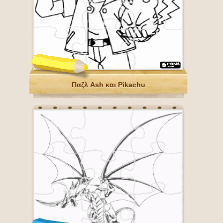
Παζλ Ash και Pikachu