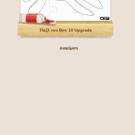
Παζλ του Ben 10 Upgrade
Διαφήμιση