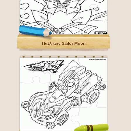
Παζλ των Sailor Moon