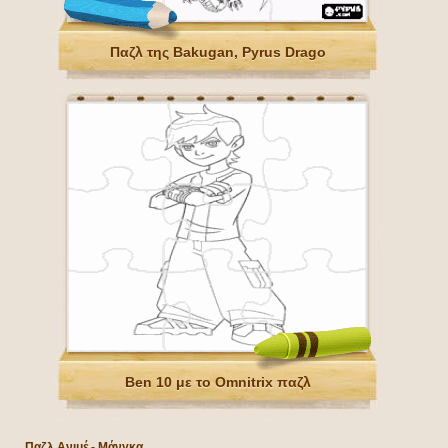
Παζλ της Bakugan, Pyrus Drago
Ben 10 με το Omnitrix παζλ
Παζλ Ανιμέ - Μάνγκα