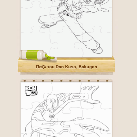
Παζλ του Dan Kuso, Bakugan