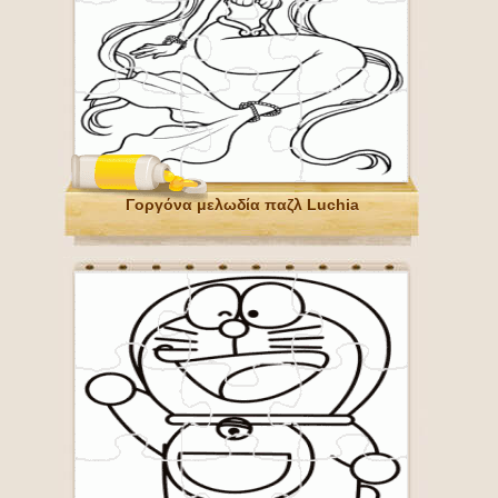
Γοργόνα μελωδία παζλ Luchia