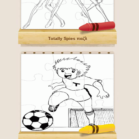
Totally Spies παζλ