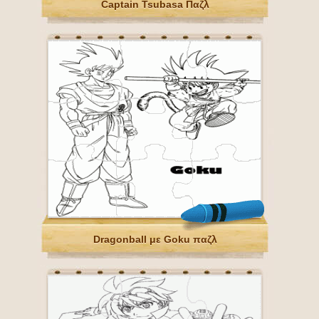
Captain Tsubasa Παζλ
Dragonball με Goku παζλ