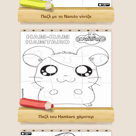
Παζλ με το Naruto νίντζα
Παζλ του Hamtaro χάμστερ