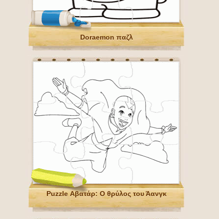
Doraemon παζλ
Puzzle Αβατάρ: Ο θρύλος του Άανγκ