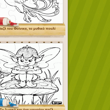
αζλ του Φοίνικα, το μυθικό πουλί
Το ξωτικό και ένα μανιτάρι παζλ