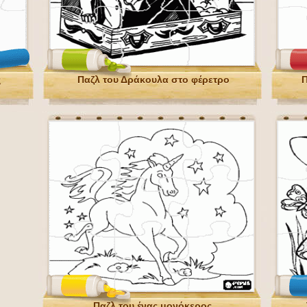
ς
Παζλ του Δράκουλα στο φέρετρο
Π
Παζλ του ένας μονόκερος