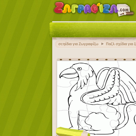
σcηέδια για Ζωγραφίζω
Παζλ σχέδια για 