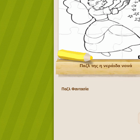
Παζλ της η νεράιδα νονά
Παζλ Φαντασία