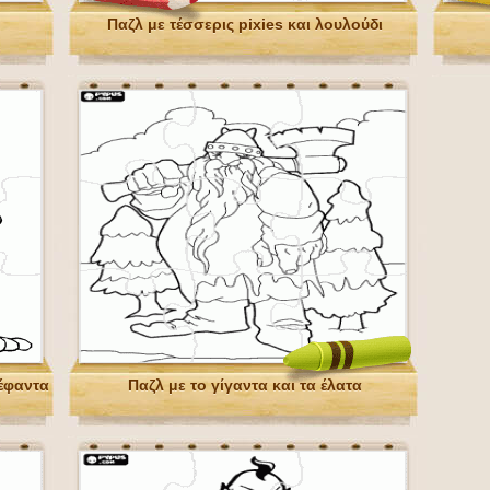
Παζλ με τέσσερις pixies και λουλούδι
έφαντα
Παζλ με το γίγαντα και τα έλατα