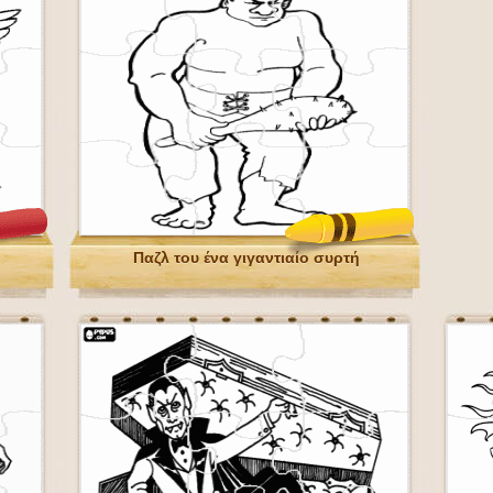
Παζλ του ένα γιγαντιαίο συρτή