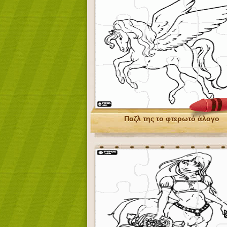
Παζλ της το φτερωτό άλογο