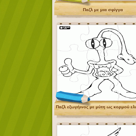
Παζλ με μια σφίγγα
Παζλ εξωγήινος με μύτη ως κορμού ελ