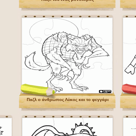
Παζλ ο άνθρωπος Λύκος και το φεγγάρι