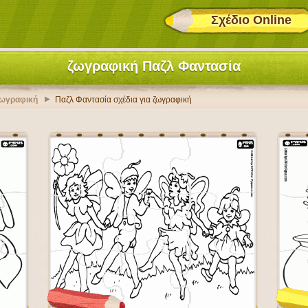
Σχέδιο Online
ζωγραφική Παζλ Φαντασία
ζωγραφική
Παζλ Φαντασία σχέδια για ζωγραφική