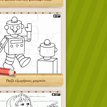
Παζλ εξωγήινος ρομπότ