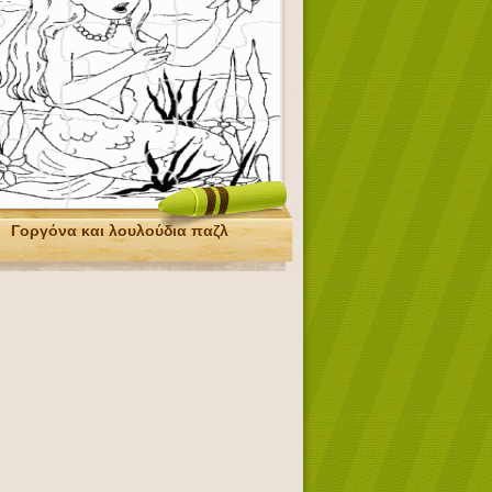
Γοργόνα και λουλούδια παζλ