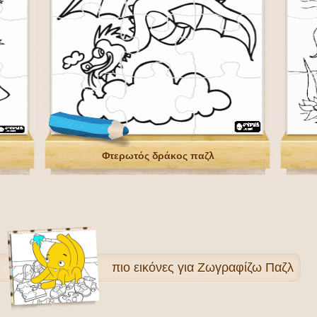
Φτερωτός δράκος παζλ
πιο
εικόνες για Ζωγραφίζω Παζλ