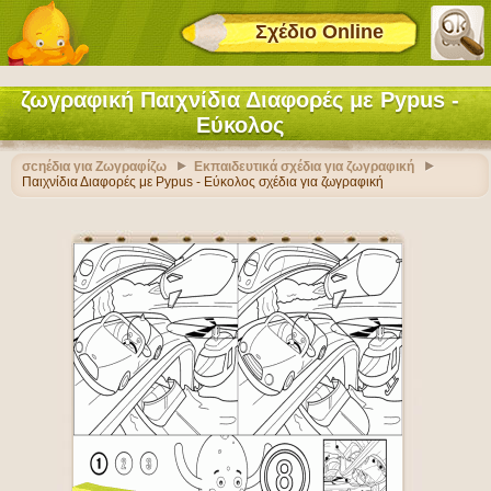
Σχέδιο Online
ζωγραφική Παιχνίδια Διαφορές με Pypus -
Eύκολος
σcηέδια για Ζωγραφίζω
Εκπαιδευτικά σχέδια για ζωγραφική
Παιχνίδια Διαφορές με Pypus - Eύκολος σχέδια για ζωγραφική