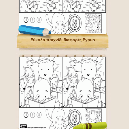
Εύκολο παιχνίδι διαφορές Pypus