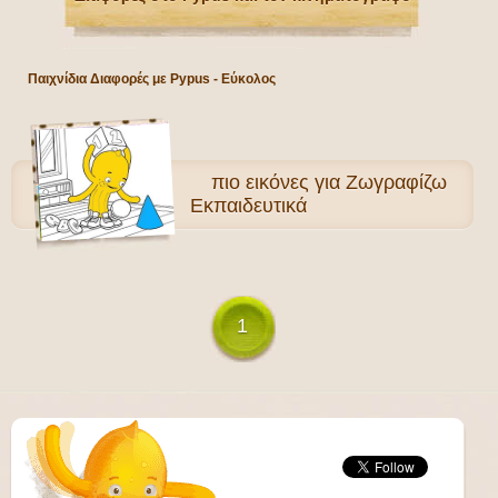
Παιχνίδια Διαφορές με Pypus - Eύκολος
πιο
εικόνες για Ζωγραφίζω
Εκπαιδευτικά
1