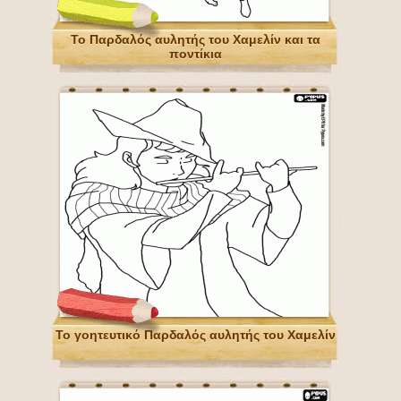
Το Παρδαλός αυλητής του Χαμελίν και τα
ποντίκια
Το γοητευτικό Παρδαλός αυλητής του Χαμελίν