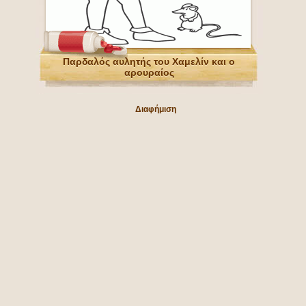
Παρδαλός αυλητής του Χαμελίν και ο
αρουραίος
Διαφήμιση