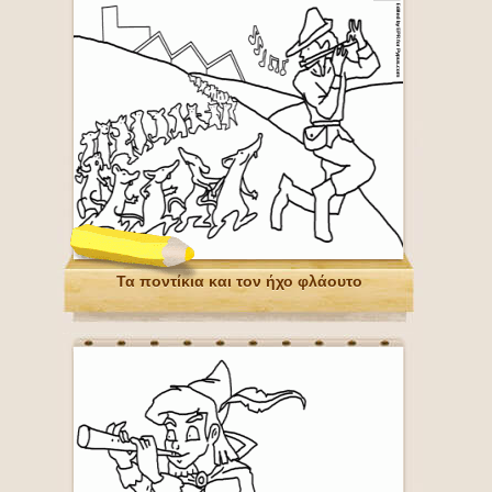
Τα ποντίκια και τον ήχο φλάουτο