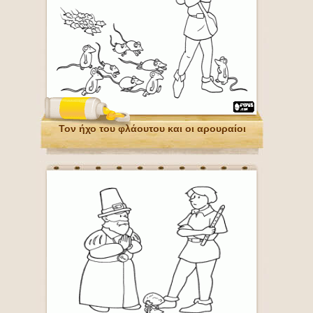
Τον ήχο του φλάουτου και οι αρουραίοι