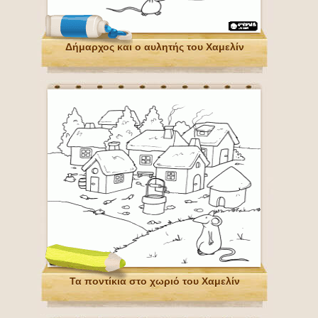
Δήμαρχος και ο αυλητής του Χαμελίν
Τα ποντίκια στο χωριό του Χαμελίν