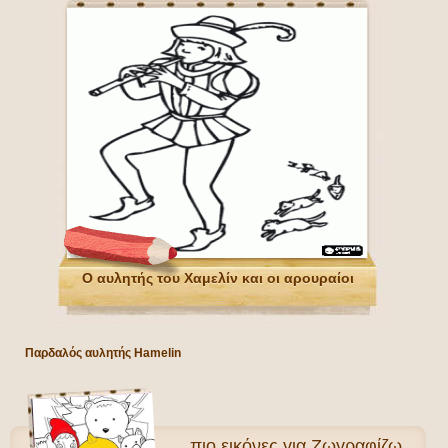
Ο αυλητής του Χαμελίν και οι αρουραίοι
Παρδαλός αυλητής Hamelin
πιο
εικόνες για Ζωγραφίζω