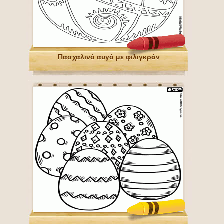
Πασχαλινό αυγό με φιλιγκράν