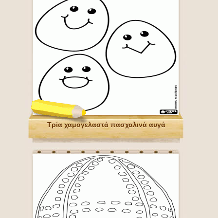
Τρία χαμογελαστά πασχαλινά αυγά