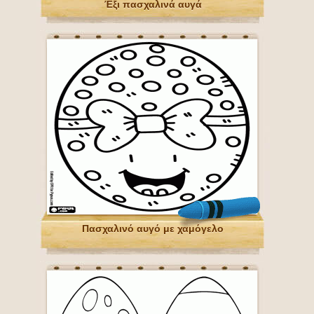
Έξι πασχαλινά αυγά
Πασχαλινό αυγό με χαμόγελο