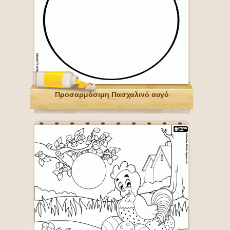
Προσαρμόσιμη Πασχαλινό αυγό