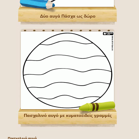
Δύο αυγά Πάσχα ως δώρο
Πασχαλινό αυγό με κυματοειδείς γραμμές
Πασχαλινά αυγά