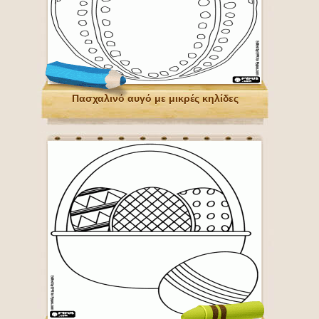
Πασχαλινό αυγό με μικρές κηλίδες