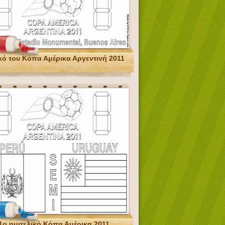
κό του Κόπα Αμέρικα Αργεντινή 2011
1ο ημιτελικό Κόπα Αμέρικα 2011