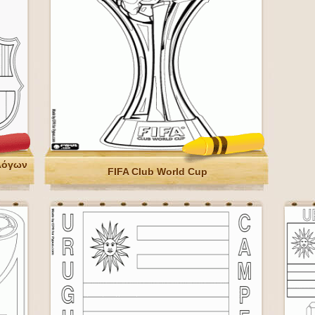
λόγων
FIFA Club World Cup