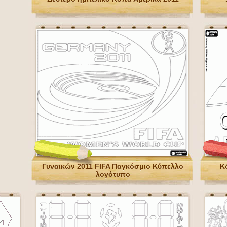
Γυναικών 2011 FIFA Παγκόσμιο Κύπελλο
Κ
λογότυπο