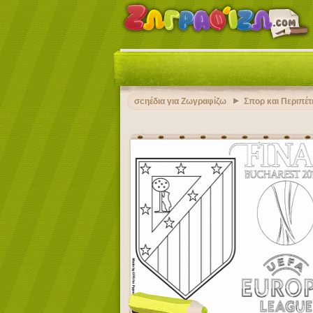
σcηέδια για Ζωγραφίζω
Σπορ και Περιπέτ