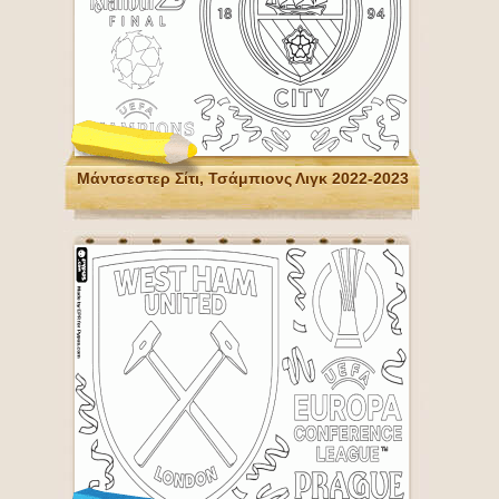
Μάντσεστερ Σίτι, Τσάμπιονς Λιγκ 2022-2023