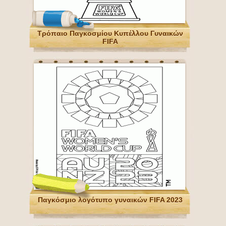
Τρόπαιο Παγκοσμίου Κυπέλλου Γυναικών
FIFA
Παγκόσμιο λογότυπο γυναικών FIFA 2023