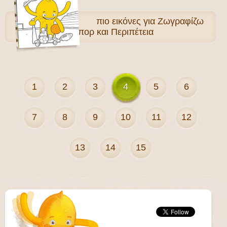
πιο
εικόνες για Ζωγραφίζω
Σπορ και Περιπέτεια
1
2
3
4
5
6
7
8
9
10
11
12
13
14
15