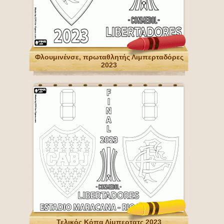
Φλουμινένσε, πρωταθλητής Λιμπερταδόρες
2023
Τελικός Κόπα Λίμπερτατς 2023