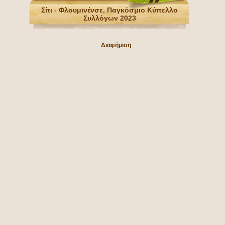
Σίτι - Φλουμινένσε, Παγκόσμιο Κύπελλο
Συλλόγων 2023
Διαφήμιση