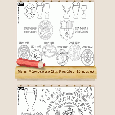
Με τη Μάντσεστερ Σίτι, 8 ομάδες, 10 τρεμπλ