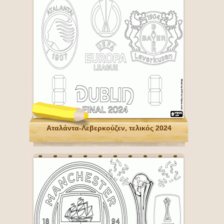
Αταλάντα-Λεβερκούζεν, τελικός 2024