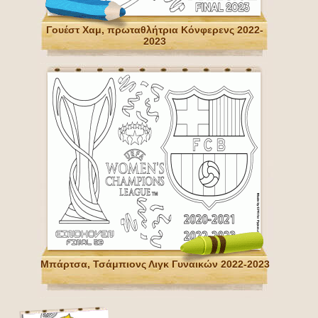
Γουέστ Χαμ, πρωταθλήτρια Κόνφερενς 2022-
2023
Μπάρτσα, Τσάμπιονς Λιγκ Γυναικών 2022-2023