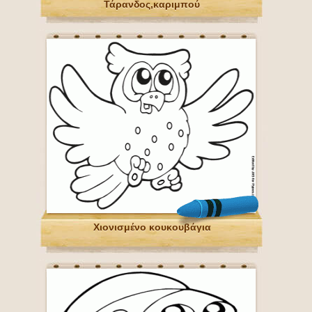
Τάρανδος,καριμπού
Χιονισμένο κουκουβάγια