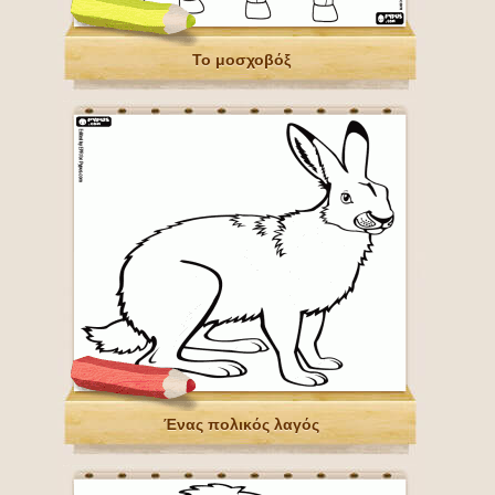
Το μοσχοβόξ
Ένας πολικός λαγός