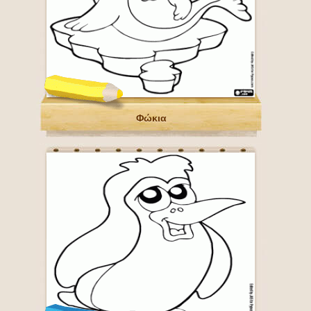
Φώκια