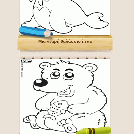
Μια νεαρή θαλάσσιο ίππο