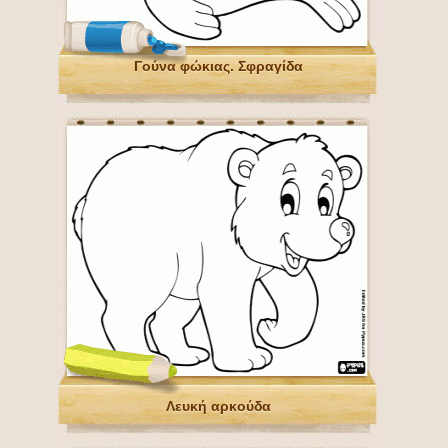
Γούνα φώκιας. Σφραγίδα
Λευκή αρκούδα