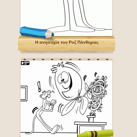
Η ανησυχία του Ροζ Πάνθηρας