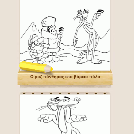
Ο ροζ πάνθηρας στο βόρειο πόλο