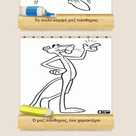
Το πολύ κομψό ροζ πάνθηρας
Ο ροζ πάνθηρας, ένα χαρακτήρα