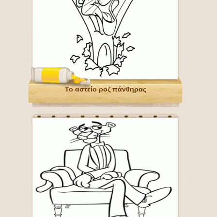
Το αστείο ροζ πάνθηρας