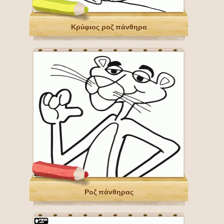
Κρύφιος ροζ πάνθηρα
Ροζ πάνθηρας