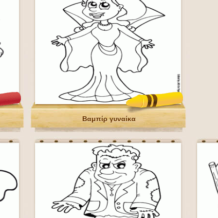
Βαμπίρ γυναίκα