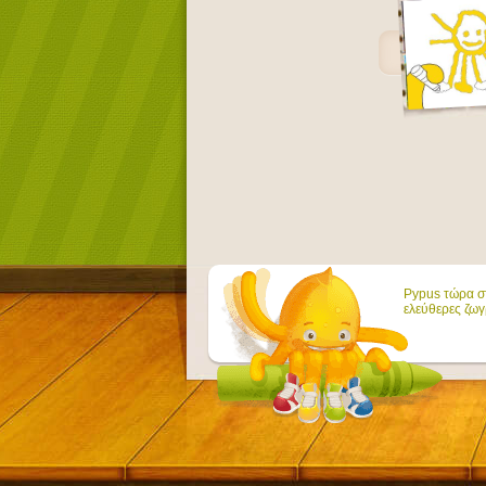
Pypus τώρα στ
ελεύθερες ζωγ