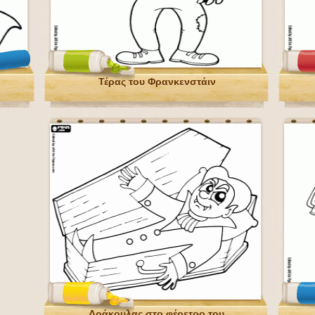
Τέρας του Φρανκενστάιν
Δράκουλας στο φέρετρο του