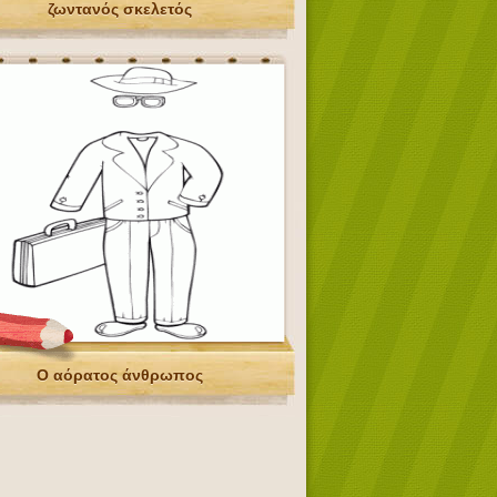
ζωντανός σκελετός
Ο αόρατος άνθρωπος