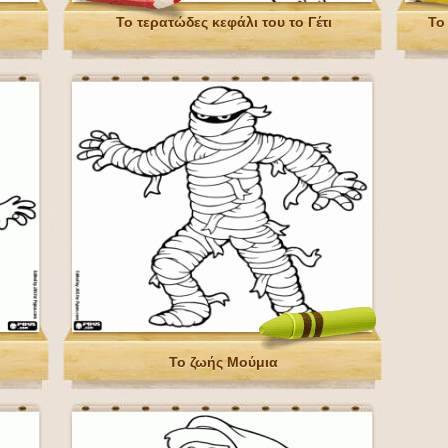
Το τερατώδες κεφάλι του το Γέτι
Το
Το ζωής Μούμια