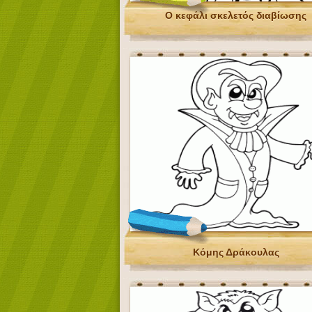
Ο κεφάλι σκελετός διαβίωσης
Κόμης Δράκουλας