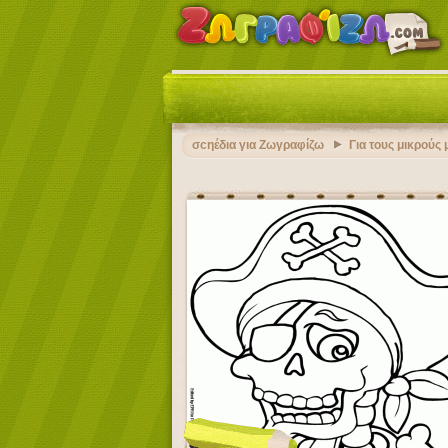
σcηέδια για Ζωγραφίζω
Για τους μικρούς