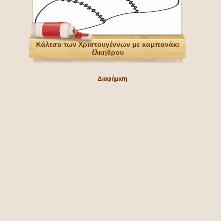
Κάλτσα των Χριστουγέννων με καμπανάκι
έλκηθρου
Διαφήμιση