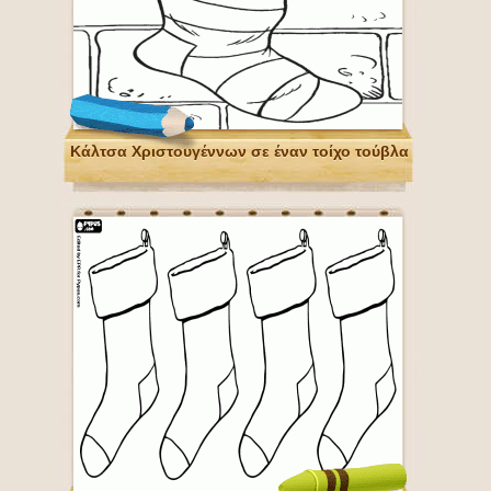
Κάλτσα Χριστουγέννων σε έναν τοίχο τούβλα