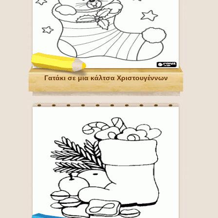
Γατάκι σε μια κάλτσα Χριστουγέννων