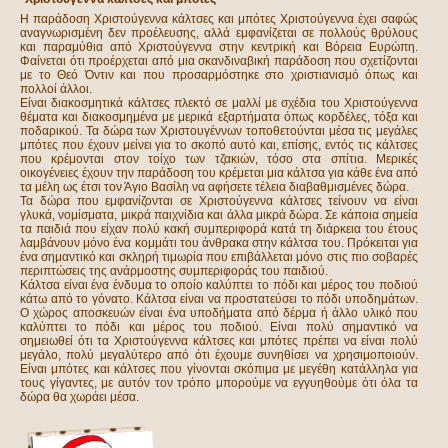
Η παράδοση Χριστούγεννα κάλτσες και μπότες Χριστούγεννα έχει σαφώς
αναγνωρισμένη δεν προέλευσης, αλλά εμφανίζεται σε πολλούς θρύλους
και παραμύθια από Χριστούγεννα στην κεντρική και Βόρεια Ευρώπη.
Φαίνεται ότι προέρχεται από μια σκανδιναβική παράδοση που σχετίζονται
με το Θεό Όντιν και που προσαρμόστηκε στο χριστιανισμό όπως και
πολλοί άλλοι.
Είναι διακοσμητικά κάλτσες πλεκτό σε μαλλί με σχέδια του Χριστούγεννα
θέματα και διακοσμημένα με μερικά εξαρτήματα όπως κορδέλες, τόξα και
ποδαρικού. Τα δώρα των Χριστουγέννων τοποθετούνται μέσα τις μεγάλες
μπότες που έχουν μείνει για το σκοπό αυτό και, επίσης, εντός τις κάλτσες
που κρέμονται στον τοίχο των τζακιών, τόσο στα σπίτια. Μερικές
οικογένειες έχουν την παράδοση του κρέμεται μια κάλτσα για κάθε ένα από
τα μέλη ως έτσι τον Άγιο Βασίλη να αφήσετε τέλεια διαβαθμισμένες δώρα.
Τα δώρα που εμφανίζονται σε Χριστούγεννα κάλτσες τείνουν να είναι
γλυκά, νομίσματα, μικρά παιχνίδια και άλλα μικρά δώρα. Σε κάποια σημεία
τα παιδιά που είχαν πολύ κακή συμπεριφορά κατά τη διάρκεια του έτους
λαμβάνουν μόνο ένα κομμάτι του άνθρακα στην κάλτσα του. Πρόκειται για
ένα σημαντικό και σκληρή τιμωρία που επιβάλλεται μόνο στις πιο σοβαρές
περιπτώσεις της ανάρμοστης συμπεριφοράς του παιδιού.
Κάλτσα είναι ένα ένδυμα το οποίο καλύπτει το πόδι και μέρος του ποδιού
κάτω από το γόνατο. Κάλτσα είναι να προστατεύσει το πόδι υποδημάτων.
Ο χώρος αποσκευών είναι ένα υποδήματα από δέρμα ή άλλο υλικό που
καλύπτει το πόδι και μέρος του ποδιού. Είναι πολύ σημαντικό να
σημειωθεί ότι τα Χριστούγεννα κάλτσες και μπότες πρέπει να είναι πολύ
μεγάλο, πολύ μεγαλύτερο από ότι έχουμε συνηθίσει να χρησιμοποιούν.
Είναι μπότες και κάλτσες που γίνονται σκόπιμα με μεγέθη κατάλληλα για
τους γίγαντες, με αυτόν τον τρόπο μπορούμε να εγγυηθούμε ότι όλα τα
δώρα θα χωράει μέσα.