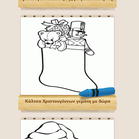
Κάλτσα Χριστουγέννων γεμάτη με δώρα