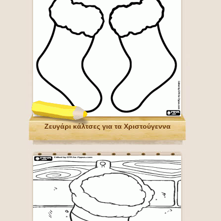
Ζευγάρι κάλτσες για τα Χριστούγεννα