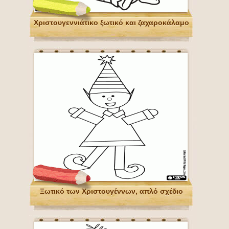
Χριστουγεννιάτικο ξωτικό και ζαχαροκάλαμο
Ξωτικό των Χριστουγέννων, απλό σχέδιο