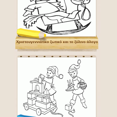
Χριστουγεννιάτικο ξωτικό και το ξύλινο άλογο