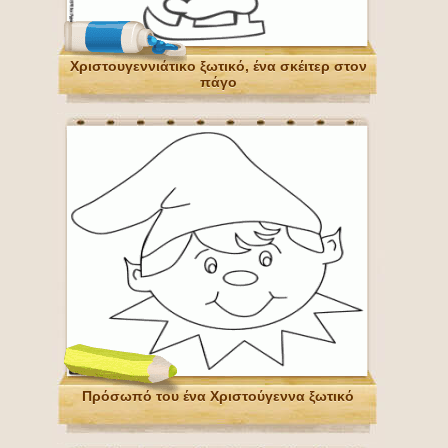
Χριστουγεννιάτικο ξωτικό, ένα σκέιτερ στον
πάγο
Πρόσωπό του ένα Χριστούγεννα ξωτικό