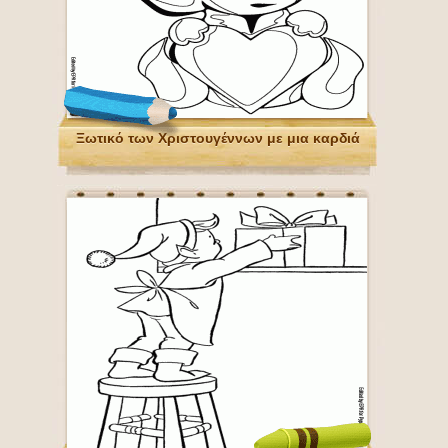
Ξωτικό των Χριστουγέννων με μια καρδιά