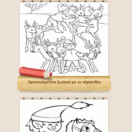
Χριστούγεννα ξωτικά με οι τάρανδοι