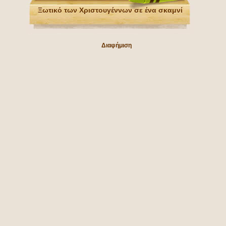
Ξωτικό των Χριστουγέννων σε ένα σκαμνί
Διαφήμιση