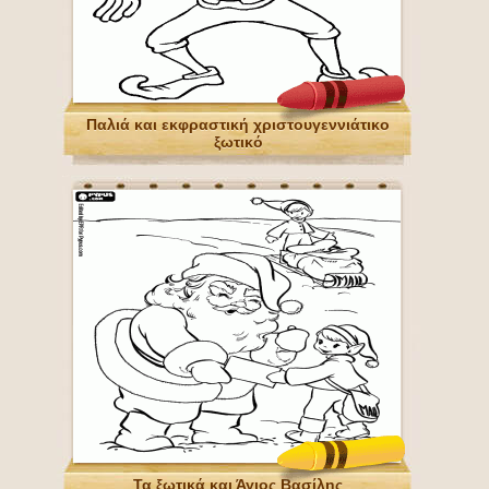
Παλιά και εκφραστική χριστουγεννιάτικο
ξωτικό
Τα ξωτικά και Άγιος Βασίλης