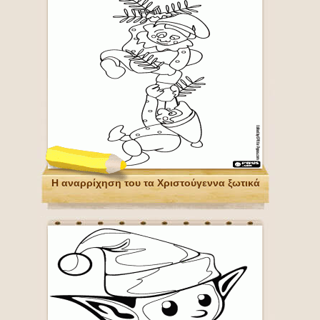
Η αναρρίχηση του τα Χριστούγεννα ξωτικά