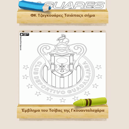
ΦΚ Τζαγκουάρες Τσιάπαςs σήμα
Έμβλημα του Τσίβας της Γκουανταλαχάρα