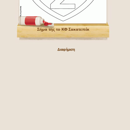
Σήμα της το ΚΦ Σακατεπέκ
Διαφήμιση