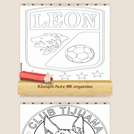
Κλουμπ Λεόν ΦΚ σηματάκι