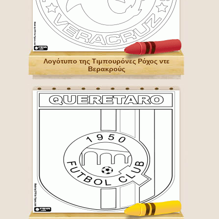
Λογότυπο της Τιμπουρόνες Ρόχος ντε
Βερακρούς