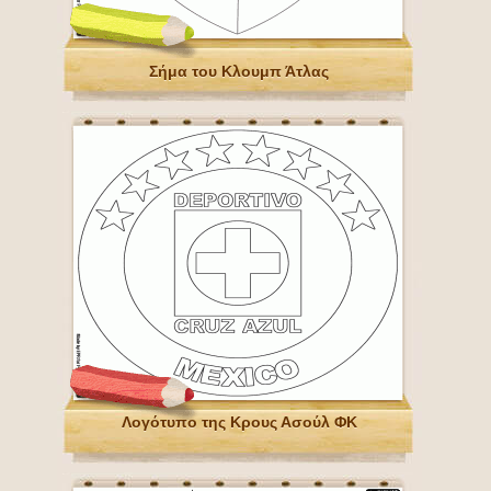
Σήμα του Κλουμπ Άτλας
Λογότυπο της Κρους Ασούλ ΦΚ