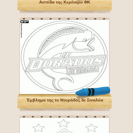
Ασπίδα της Κερέταρο ΦΚ
Έμβλημα της το Ντοράδος δε Σιναλόα