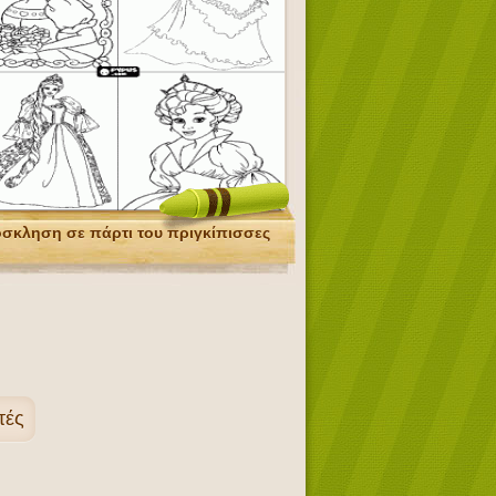
σκληση σε πάρτι του πριγκίπισσες
τές