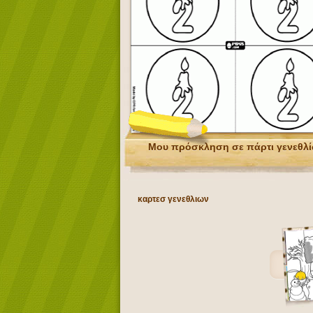
Μου πρόσκληση σε πάρτι γενεθλ
καρτεσ γενεθλιων