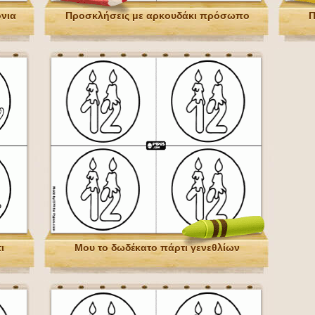
νια
Προσκλήσεις με αρκουδάκι πρόσωπο
Π
ι
Μου το δωδέκατο πάρτι γενεθλίων