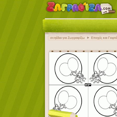
σcηέδια για Ζωγραφίζω
Εποχές και Γιορτ