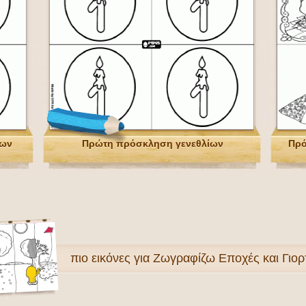
ίων
Πρώτη πρόσκληση γενεθλίων
Πρό
πιο
εικόνες για Ζωγραφίζω Εποχές και Γιορ