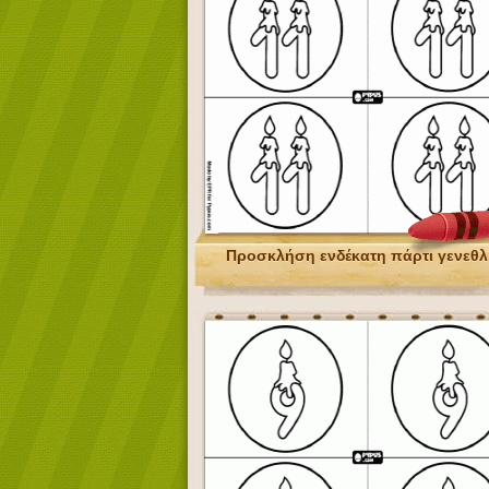
Προσκλήση ενδέκατη πάρτι γενεθλ