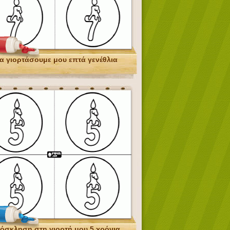
α γιορτάσουμε μου επτά γενέθλια
όσκληση στη γιορτή μου 5 χρόνια