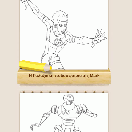
Η Γαλαξιακή ποδοσφαιριστής Mark