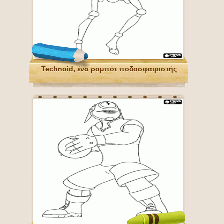
Technoid, ένα ρομπότ ποδοσφαιριστής