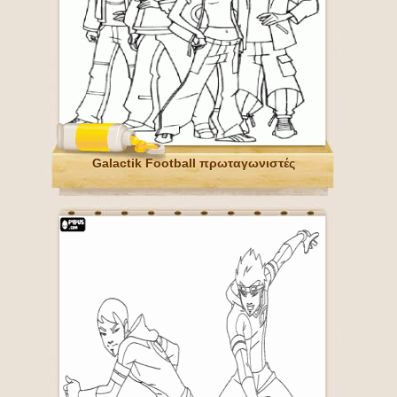
Galactik Football πρωταγωνιστές