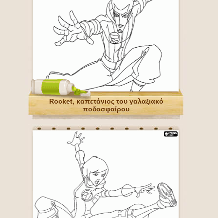
Rocket, καπετάνιος του γαλαξιακό
ποδοσφαίρου