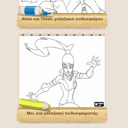
Ahito και Thran, γαλαξιακό ποδοσφαίρου
Mei, ένα γαλαξιακό ποδοσφαιριστής