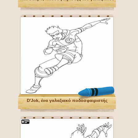
D'Jok, ένα γαλαξιακό ποδοσφαιριστής