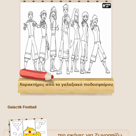
Χαρακτήρες από το γαλαξιακό ποδοσφαίρου
Galactik Football
πιο
εικόνες για Ζωγραφίζω