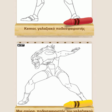
Kernor, γαλαξιακό ποδοσφαιριστής
Μια σαύρα, ποδοσφαιριστής του γαλαξιακού