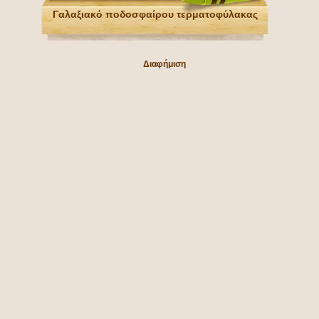
Γαλαξιακό ποδοσφαίρου τερματοφύλακας
Διαφήμιση