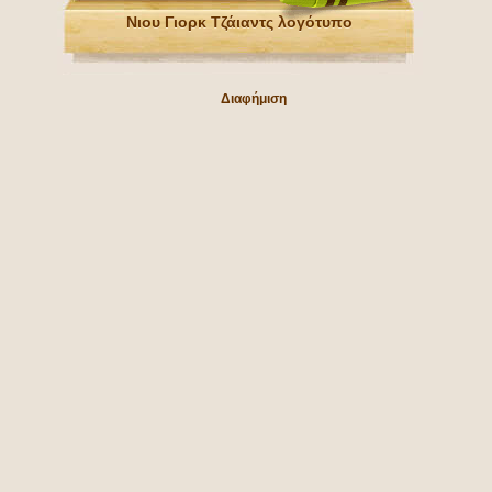
Νιου Γιορκ Τζάιαντς λογότυπο
Διαφήμιση