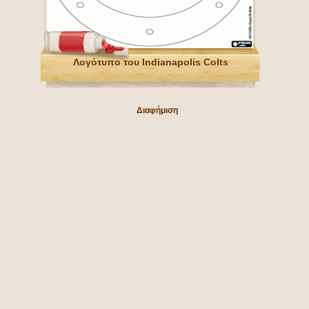
Λογότυπο του Indianapolis Colts
Διαφήμιση