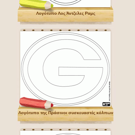
Λογότυπο Λος Άντζελες Ραμς
Λογότυπο της Πράσινοι συσκευαστές κόλπων