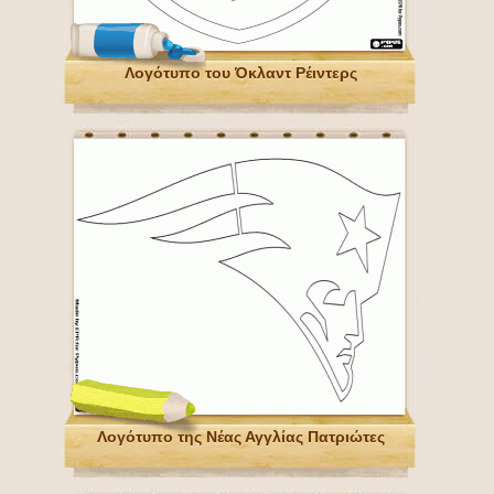
Λογότυπο του Όκλαντ Ρέιντερς
Λογότυπο της Νέας Αγγλίας Πατριώτες