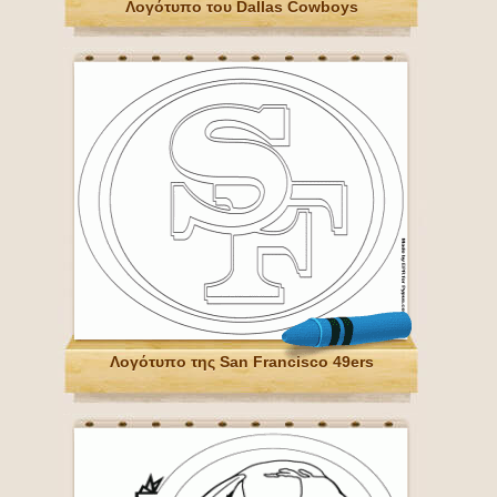
Λογότυπο του Dallas Cowboys
Λογότυπο της San Francisco 49ers