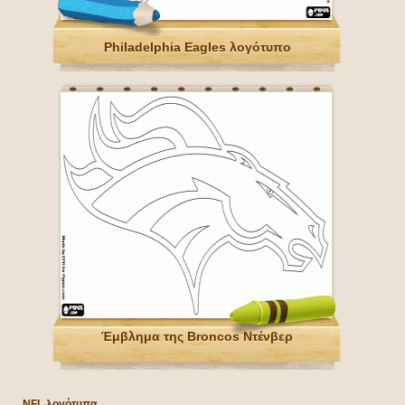
Philadelphia Eagles λογότυπο
Έμβλημα της Broncos Ντένβερ
NFL λογότυπα