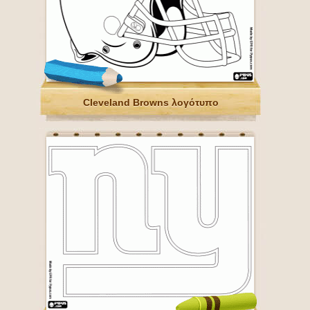
Cleveland Browns λογότυπο