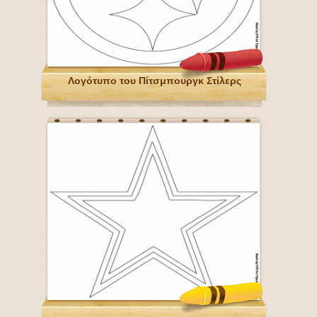
Λογότυπο του Πίτσμπουργκ Στίλερς