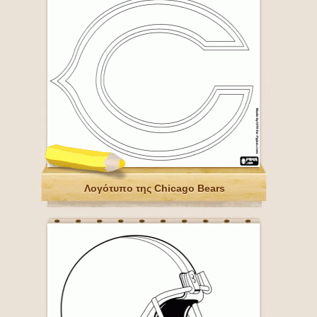
Λογότυπο της Chicago Bears