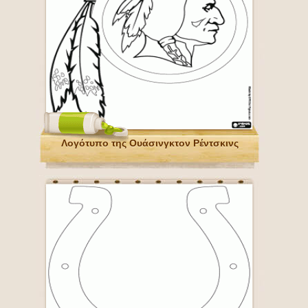
Λογότυπο της Ουάσινγκτον Ρέντσκινς