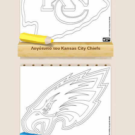
Λογότυπο του Kansas City Chiefs