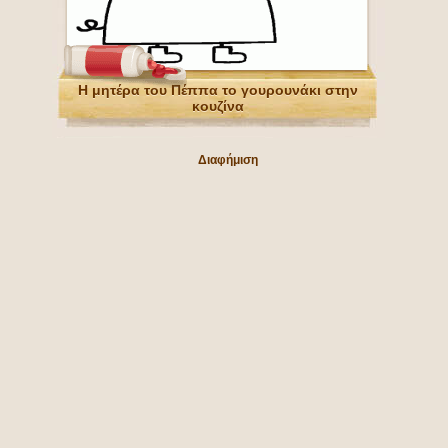
Η μητέρα του Πέππα το γουρουνάκι στην
κουζίνα
Διαφήμιση