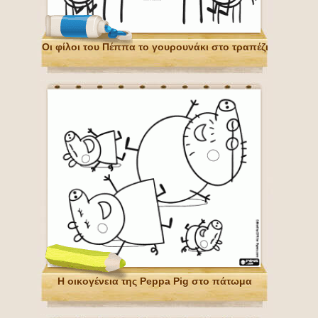
Οι φίλοι του Πέππα το γουρουνάκι στο τραπέζι
Η οικογένεια της Peppa Pig στο πάτωμα