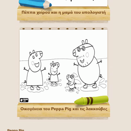
Πέππα χοίρου και η μαμά του υπολογιστή
Οικογένεια του Peppa Pig και τις λακκούβες
Peppa Pig