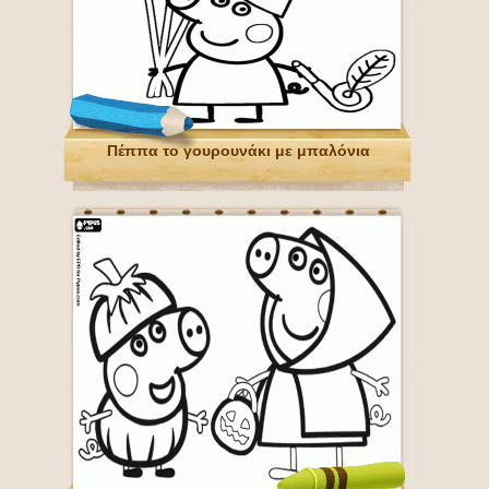
Πέππα το γουρουνάκι με μπαλόνια