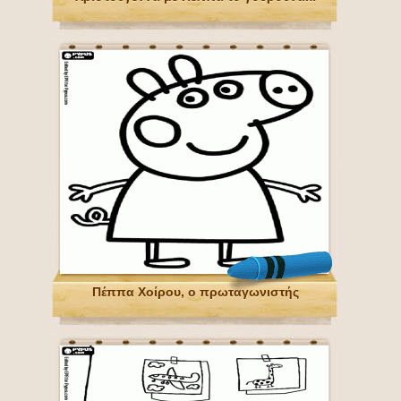
Πέππα Χοίρου, ο πρωταγωνιστής