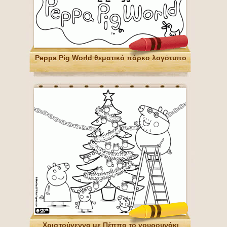
Peppa Pig World θεματικό πάρκο λογότυπο
Χριστούγεννα με Πέππα το γουρουνάκι