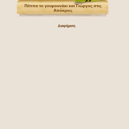
Πέππα το γουρουνάκι και Γιώργος στις
Απόκριες
Διαφήμιση