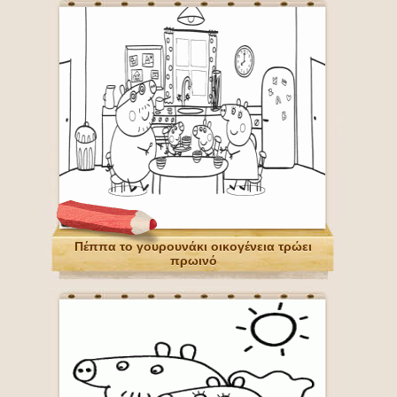
Πέππα το γουρουνάκι οικογένεια τρώει
πρωινό