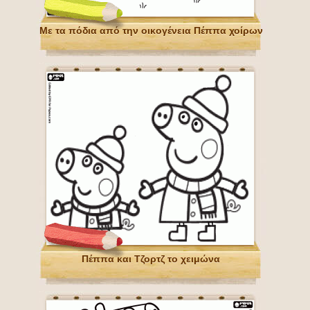
Με τα πόδια από την οικογένεια Πέππα χοίρων
Πέππα και Τζορτζ το χειμώνα