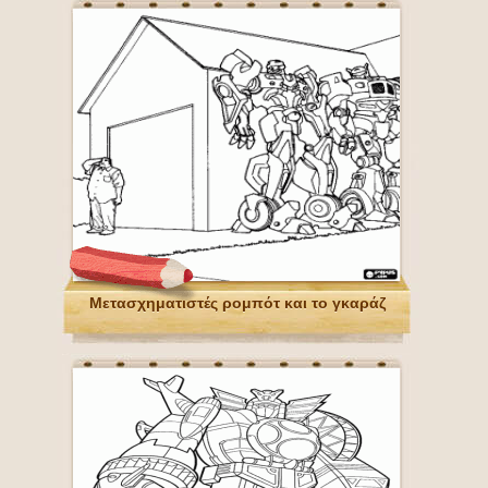
Μετασχηματιστές ρομπότ και το γκαράζ