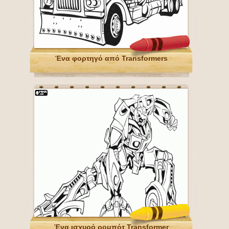
Ένα φορτηγό από Transformers
Ένα ισχυρό ρομπότ Transformer