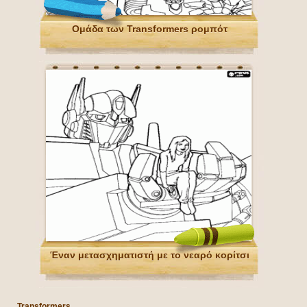
Ομάδα των Transformers ρομπότ
Έναν μετασχηματιστή με το νεαρό κορίτσι
Transformers