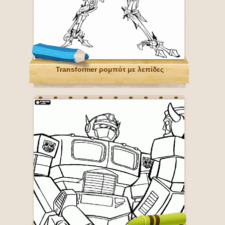
Transformer ρομπότ με λεπίδες