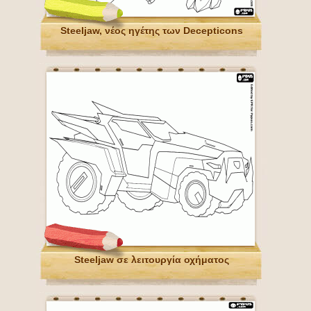
Steeljaw, νέος ηγέτης των Decepticons
Steeljaw σε λειτουργία οχήματος