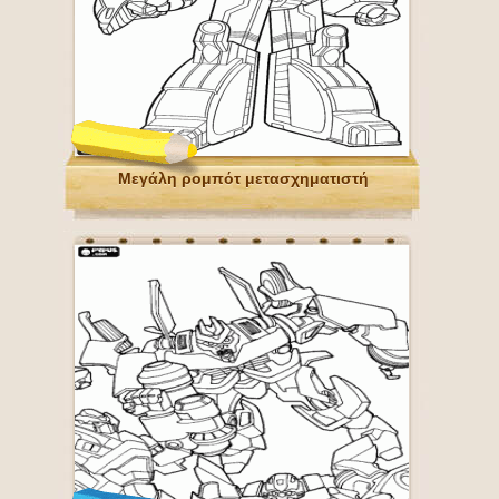
Μεγάλη ρομπότ μετασχηματιστή