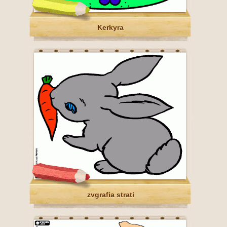
Kerkyra
zvgrafia strati