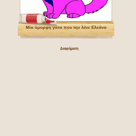
Μία όμορφη γάτα που την λένε Ελεάνα
Διαφήμιση