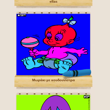
ellas
Μωράκι με κουδουνίστρα