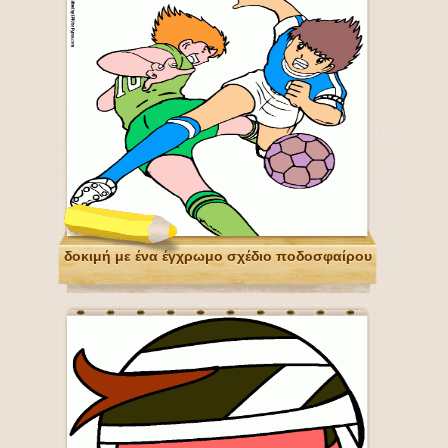
δοκιμή με ένα έγχρωμο σχέδιο ποδοσφαίρου