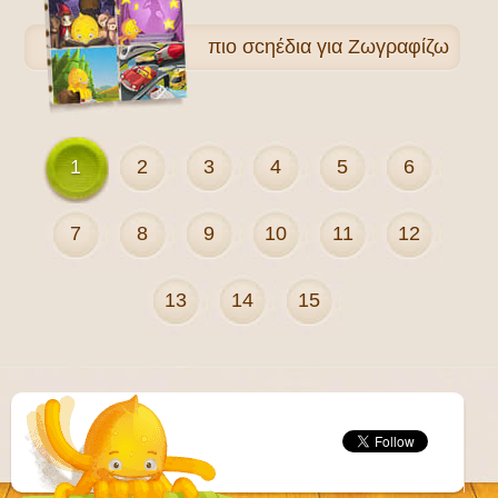
πιο
σcηέδια για Ζωγραφίζω
1
2
3
4
5
6
7
8
9
10
11
12
13
14
15