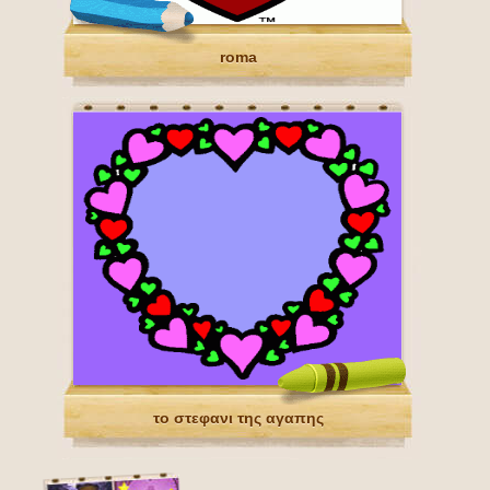
roma
το στεφανι της αγαπης