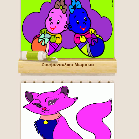
Ζουζουνούλικα Μωράκια