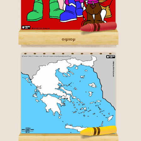
οιμιομ