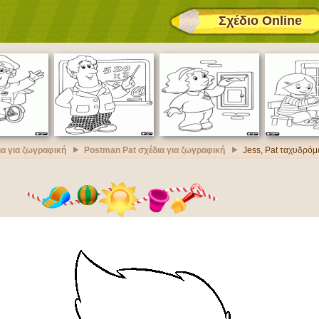
Σχέδιο Online
ια για ζωγραφική
Postman Pat σχέδια για ζωγραφική
Jess, Pat ταχυδρόμ