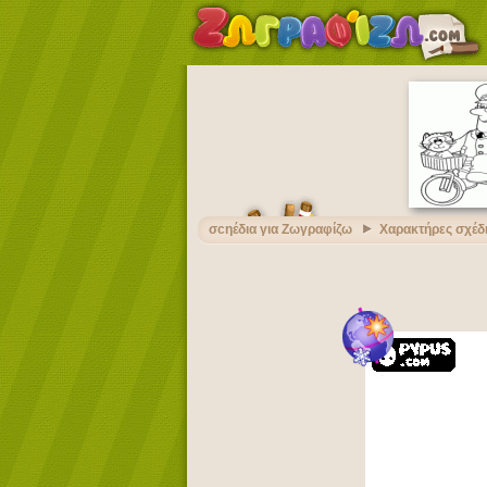
σcηέδια για Ζωγραφίζω
Χαρακτήρες σχέδ