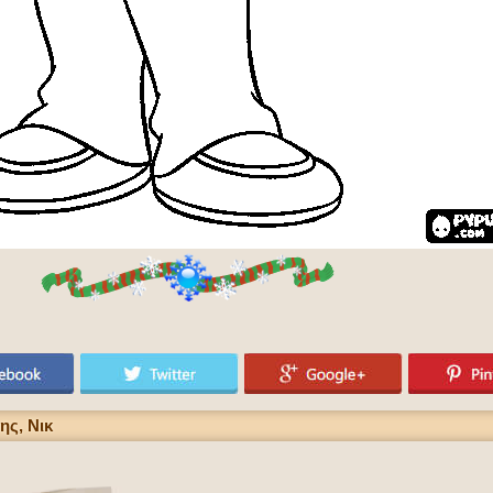
ης, Νικ