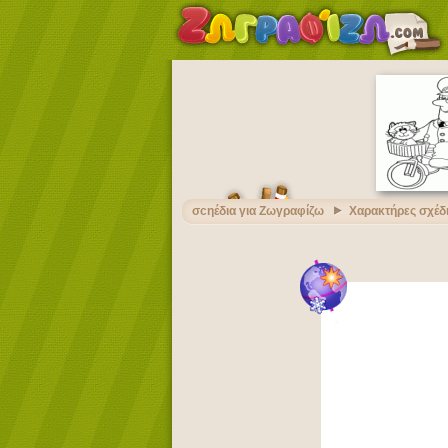
σcηέδια για Ζωγραφίζω
Χαρακτήρες σχέδ